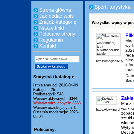
Sport, turystyka
Strona główna
Jak dodać wpis
Znajdź kategorię
Wszystkie wpisy w pod
Nasze linki
Polecane strony
Pił
Regulamin
Magi
wyda
Kontakt
2021
reda
nieo
https://magiapilki.pl
info
mec
Data
Statystyki katalogu:
Szc
Istniejemy od: 2010-04-09
Kategorii: 25
Podkategorii: 548
Zakł
Wpisów aktywnych: 3344
Wpisów odrzuconych: 8386
Masz z
Wpisów oczekujących: 0
walk k
https://lowking.pl
Ostatnia moderacja: 2026-
zobacz
08-04
sztuki
własne
Wytypu
Polecamy:
Decydu