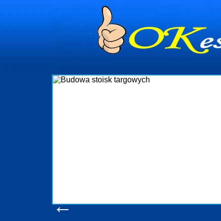
dynia
dministrowanie
ściami Gdynia i
ieżący nadzór nad
iczenia, organizację
ta obejmuje także
uchomościami Gdynia
potrzebny jest
ieruchomości Sopot
nia, Progreen-Adm
w codziennym
dla tych
←