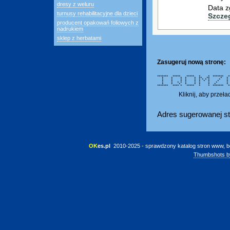
dresy z weluru
Data z
turnusy rehabilitacyjne dla dzieci
Szcze
producent opakowań foliowych z
nadrukiem
sklep z herbatami
Zasugeruj nową stronę:
******* ***** ***** * * ******* 
* * * * * ** ** * 
* * * * * * * * * 
* * * * * * * * *
* * * * * * * * * *
* * * * * * * * *
******* **** * ***** * * *******
Kliknij, aby przeł
Adres sugerowanej st
OK
es.pl
 2010-2025 - sprawdzony katalog stron www, b
Thumbshots b