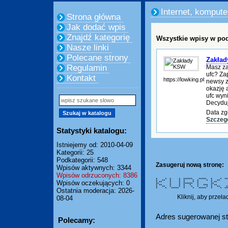
Internet, kompute
Strona główna
Jak dodać wpis
Znajdź kategorię
Wszystkie wpisy w pod
Nasze linki
Polecane strony
Zakła
Regulamin
Masz za
ufc? Za
Kontakt
https://lowking.pl
newsy z
okazję 
ufc wyn
Decyduj
Data zg
Szczeg
Statystyki katalogu:
Istniejemy od: 2010-04-09
Kategorii: 25
Podkategorii: 548
Zasugeruj nową stronę:
Wpisów aktywnych: 3344
Wpisów odrzuconych: 8386
* * * * ****** ***** * * ***
* ** * * * * * * * 
Wpisów oczekujących: 0
* ** * * * * * * 
** * * ****** * *
* ** * * * * * *** *
* ** * * * * * * * 
* * ***** * * ***** * * **
Ostatnia moderacja: 2026-
Kliknij, aby przeł
08-04
Adres sugerowanej st
Polecamy: