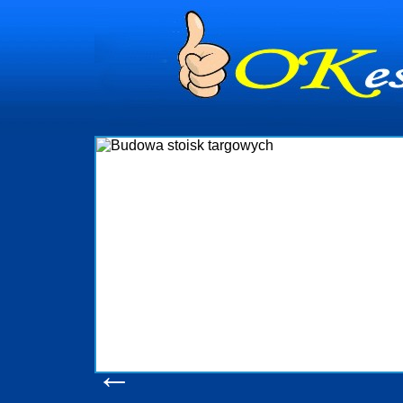
dynia
dministrowanie
ściami Gdynia i
ieżący nadzór nad
iczenia, organizację
ta obejmuje także
uchomościami Gdynia
potrzebny jest
ieruchomości Sopot
nia, Progreen-Adm
w codziennym
dla tych
←