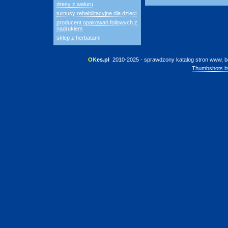
dresy z weluru
turnusy rehabilitacyjne dla dzieci
producent opakowań foliowych z
nadrukiem
sklep z herbatami
OK
es.pl
 2010-2025 - sprawdzony katalog stron www, b
Thumbshots b