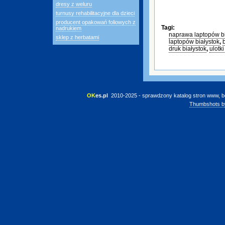
dresy z weluru
turnusy rehabilitacyjne dla dzieci
producent opakowań foliowych z
Tagi:
nadrukiem
naprawa laptopów bi
sklep z herbatami
laptopów białystok
,
druk białystok
,
ulotki
OK
es.pl
 2010-2025 - sprawdzony katalog stron www, b
Thumbshots b