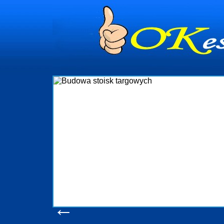
dynia
dministrowanie
ściami Gdynia i
ieżący nadzór nad
iczenia, organizację
ta obejmuje także
uchomościami Gdynia
potrzebny jest
ieruchomości Sopot
nia, Progreen-Adm
w codziennym
dla tych
←