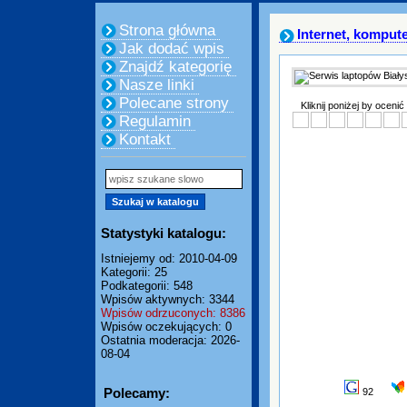
Strona główna
Internet, komput
Jak dodać wpis
Znajdź kategorię
Nasze linki
Polecane strony
Kliknij poniżej by ocenić
Regulamin
Kontakt
Statystyki katalogu:
Istniejemy od: 2010-04-09
Kategorii: 25
Podkategorii: 548
Wpisów aktywnych: 3344
Wpisów odrzuconych: 8386
Wpisów oczekujących: 0
Ostatnia moderacja: 2026-
08-04
Polecamy:
92