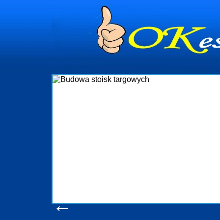
dynia
dministrowanie
ściami Gdynia i
ieżący nadzór nad
iczenia, organizację
ta obejmuje także
uchomościami Gdynia
potrzebny jest
ieruchomości Sopot
nia, Progreen-Adm
w codziennym
dla tych
←