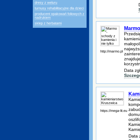
dresy z weluru
turnusy rehabilitacyjne dla dzieci
producent opakowań foliowych z
nadrukiem
sklep z herbatami
Marmo 
Przedsi
kamienia
małopol
najwyższ
http://marmo.pl
zainter
znajduj
korzyst
Data zg
Szczeg
Kami
Kamie
kompo
zabud
https://mega-lit.eu
domu,
oszli
Kamie
Kamie
Data 