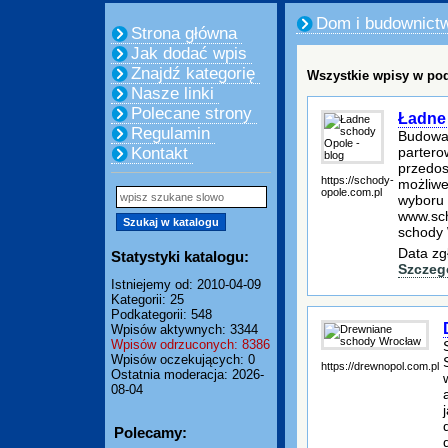
Dom i budownict
Strona główna
Jak dodać wpis
Znajdź kategorię
Wszystkie wpisy w pod
Nasze linki
Polecane strony
Ładne 
Regulamin
Budowa 
partero
Kontakt
przedos
https://schody-
możliwe
opole.com.pl
wyboru 
www.sch
schody
Data zg
Statystyki katalogu:
Szczeg
Istniejemy od: 2010-04-09
Kategorii: 25
Podkategorii: 548
Wpisów aktywnych: 3344
Wpisów odrzuconych: 8386
Wpisów oczekujących: 0
https://drewnopol.com.pl
Ostatnia moderacja: 2026-
08-04
Polecamy: