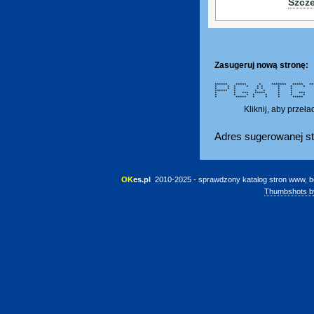
Szcz
Zasugeruj nową stronę:
****** ***** * ******* *****
* * * * * * * * *
* * * * * * * *
****** * * * * * * 
* * *** ***** * * *** * *
* * * * * * * * * *
* ***** * * * *****
Kliknij, aby przeł
Adres sugerowanej st
OK
es.pl
 2010-2025 - sprawdzony katalog stron www, b
Thumbshots b