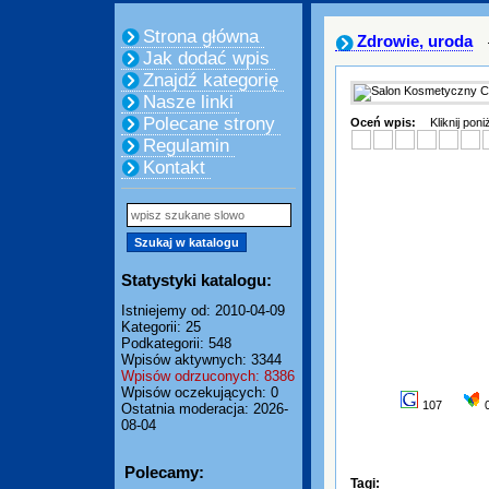
Strona główna
Zdrowie, uroda
Jak dodać wpis
Znajdź kategorię
Nasze linki
Polecane strony
Oceń wpis:
Kliknij pon
Regulamin
Kontakt
Statystyki katalogu:
Istniejemy od: 2010-04-09
Kategorii: 25
Podkategorii: 548
Wpisów aktywnych: 3344
Wpisów odrzuconych: 8386
Wpisów oczekujących: 0
107
Ostatnia moderacja: 2026-
08-04
Polecamy:
Tagi: