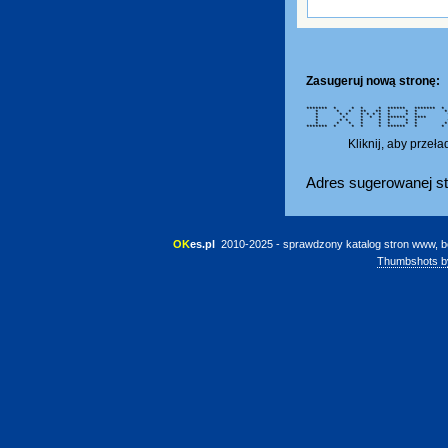
Zasugeruj nową stronę:
******* * * * * ****** ***
* * * ** ** * * *
* * * * * * * * * *
* * * * * ****** 
* * * * * * * * 
* * * * * * * * *
******* * * * * ****** *
Kliknij, aby przeł
Adres sugerowanej st
OK
es.pl
 2010-2025 - sprawdzony katalog stron www, b
Thumbshots b