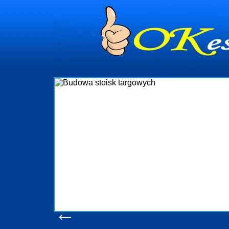
dynia
dministrowanie
ściami Gdynia i
ieżący nadzór nad
iczenia, organizację
ta obejmuje także
uchomościami Gdynia
potrzebny jest
ieruchomości Sopot
nia, Progreen-Adm
w codziennym
dla tych
←