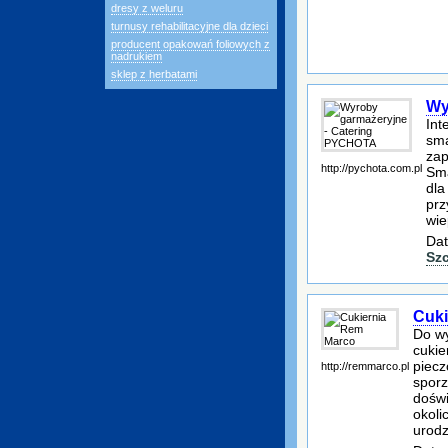
dresy z weluru
turnusy rehabilitacyjne dla dzieci
producent opakowań foliowych z
nadrukiem
sklep z herbatami
Wy
Int
sma
zap
http://pychota.com.pl
Sma
dla
prz
wie
Dat
Sz
Cuki
Do wy
cukie
piecz
http://remmarco.pl
sporz
doświ
okoli
urodz