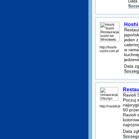
Data 
Szcz
Hoshi
Restaur
japońsk
jeden z
caterin
http://hoshi-
w rama
sushi.com.pl
kuchnię
jedzeni
Data zg
Szczeg
Restau
Ravioli
Poczuj s
najorygi
http://ravioli.pl
50 przen
Ravioli 
kolorow
najróżni
Data zg
Szczeg