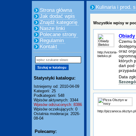
Kulinaria i prod.
Strona główna
Jak dodać wpis
Znajdź kategorię
Wszystkie wpisy w pod
Nasze linki
Polecane strony
Obiady
Regulamin
Czemu bi
dostępny
Kontakt
oraz org
http://victoria-
ogromną 
bielsko.pl
których 
dań pod 
przypada
Data zgł
Statystyki katalogu:
Szczegó
Istniejemy od: 2010-04-09
Kategorii: 25
Podkategorii: 548
Wpisów aktywnych: 3344
Wpisów odrzuconych: 8386
Wpisów oczekujących: 0
http://pizzanoca.olsztyn.pl
Ostatnia moderacja: 2026-
08-04
Polecamy: