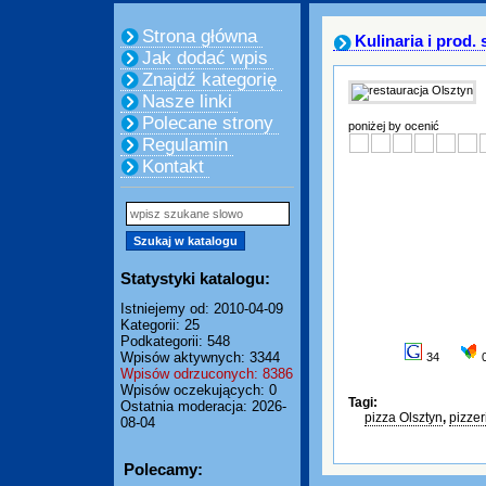
Strona główna
Kulinaria i prod
Jak dodać wpis
Znajdź kategorię
Nasze linki
Polecane strony
poniżej by ocenić
Regulamin
Kontakt
Statystyki katalogu:
Istniejemy od: 2010-04-09
Kategorii: 25
Podkategorii: 548
Wpisów aktywnych: 3344
34
Wpisów odrzuconych: 8386
Wpisów oczekujących: 0
Tagi:
Ostatnia moderacja: 2026-
pizza Olsztyn
,
pizzer
08-04
Polecamy: