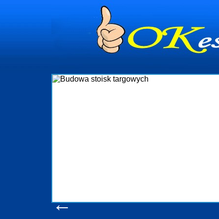
dynia
dministrowanie
ściami Gdynia i
ieżący nadzór nad
iczenia, organizację
ta obejmuje także
uchomościami Gdynia
potrzebny jest
ieruchomości Sopot
nia, Progreen-Adm
w codziennym
dla tych
←