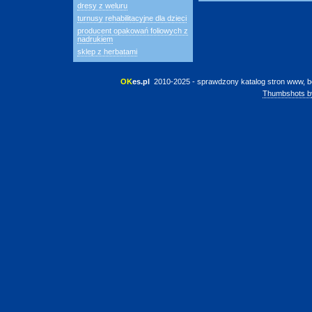
dresy z weluru
turnusy rehabilitacyjne dla dzieci
producent opakowań foliowych z
nadrukiem
sklep z herbatami
OK
es.pl
 2010-2025 - sprawdzony katalog stron www, b
Thumbshots b