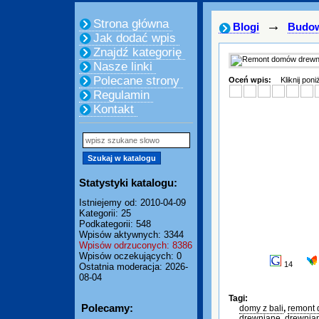
Strona główna
→
Blogi
Budo
Jak dodać wpis
Znajdź kategorię
Nasze linki
Polecane strony
Oceń wpis:
Kliknij pon
Regulamin
Kontakt
Statystyki katalogu:
Istniejemy od: 2010-04-09
Kategorii: 25
Podkategorii: 548
Wpisów aktywnych: 3344
Wpisów odrzuconych: 8386
Wpisów oczekujących: 0
14
Ostatnia moderacja: 2026-
08-04
Tagi:
Polecamy:
domy z bali
,
remont
drewniane
,
drewnia