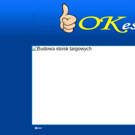
dynia
dministrowanie
ściami Gdynia i
ieżący nadzór nad
iczenia, organizację
ta obejmuje także
uchomościami Gdynia
potrzebny jest
ieruchomości Sopot
nia, Progreen-Adm
w codziennym
dla tych
←