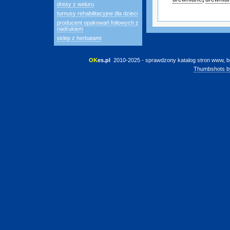
dresy z weluru
turnusy rehabilitacyjne dla dzieci
producent opakowań foliowych z
nadrukiem
sklep z herbatami
OK
es.pl
 2010-2025 - sprawdzony katalog stron www, b
Thumbshots b