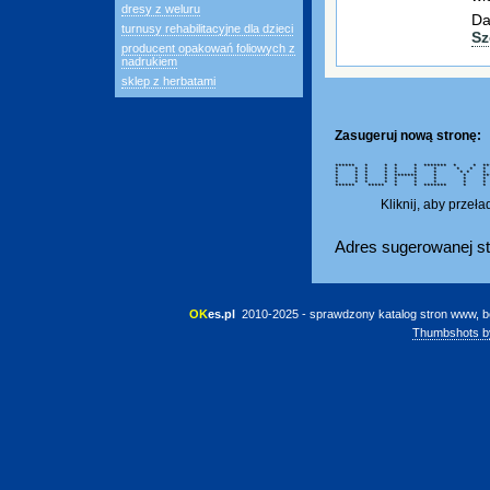
dresy z weluru
Da
turnusy rehabilitacyjne dla dzieci
Sz
producent opakowań foliowych z
nadrukiem
sklep z herbatami
Zasugeruj nową stronę:
****** * * * * ******* * * 
* * * * * * * * *
* * * * * * * * *
* * * * ******* * * *
* * * * * * * *
* * * * * * * * 
****** ***** * * ******* *
Kliknij, aby przeł
Adres sugerowanej st
OK
es.pl
 2010-2025 - sprawdzony katalog stron www, b
Thumbshots b