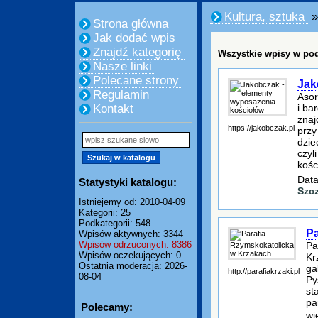
Kultura, sztuka
»
Strona główna
Jak dodać wpis
Znajdź kategorię
Wszystkie wpisy w pod
Nasze linki
Polecane strony
Jak
Regulamin
Asor
i ba
Kontakt
znaj
https://jakobczak.pl
przy
dzie
czyl
kośc
Data
Statystyki katalogu:
Szc
Istniejemy od: 2010-04-09
Kategorii: 25
Podkategorii: 548
Pa
Wpisów aktywnych: 3344
Wpisów odrzuconych: 8386
Pa
Wpisów oczekujących: 0
Kr
Ostatnia moderacja: 2026-
ga
http://parafiakrzaki.pl
08-04
Py
st
pa
Polecamy:
wi