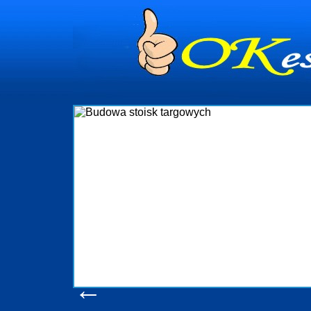
dynia
dministrowanie
ściami Gdynia i
ieżący nadzór nad
iczenia, organizację
ta obejmuje także
uchomościami Gdynia
potrzebny jest
ieruchomości Sopot
nia, Progreen-Adm
w codziennym
dla tych
←