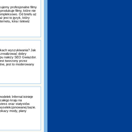
jemy profesjonalne filmy
rodukuje filmy, które nie
kompleksowo. Od briefu aż
 jest to język, który
ernetu, kina i telewiz
ikach wyszukiwania? Jak
 zrealizować dobry
typu należy SEO Gwiazdor.
Jest tworzony przez
otne, jest to moderowany
delek Infernal istnieje
 całego kraju na
tess oraz statystów.
yselekcjonowanej bazie.
pokazy mody, plany