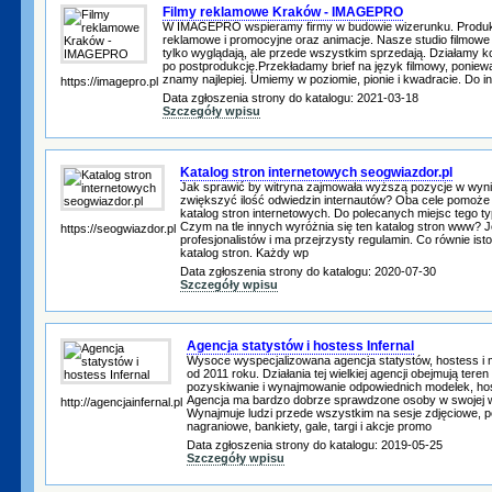
Filmy reklamowe Kraków - IMAGEPRO
W IMAGEPRO wspieramy firmy w budowie wizerunku. Produku
reklamowe i promocyjne oraz animacje. Nasze studio filmowe p
tylko wyglądają, ale przede wszystkim sprzedają. Działamy 
po postprodukcję.Przekładamy brief na język filmowy, ponieważ
znamy najlepiej. Umiemy w poziomie, pionie i kwadracie. Do int
https://imagepro.pl
Data zgłoszenia strony do katalogu: 2021-03-18
Szczegóły wpisu
Katalog stron internetowych seogwiazdor.pl
Jak sprawić by witryna zajmowała wyższą pozycje w wyn
zwiększyć ilość odwiedzin internautów? Oba cele pomoże
katalog stron internetowych. Do polecanych miejsc tego 
Czym na tle innych wyróżnia się ten katalog stron www? 
https://seogwiazdor.pl
profesjonalistów i ma przejrzysty regulamin. Co równie ist
katalog stron. Każdy wp
Data zgłoszenia strony do katalogu: 2020-07-30
Szczegóły wpisu
Agencja statystów i hostess Infernal
Wysoce wyspecjalizowana agencja statystów, hostess i mo
od 2011 roku. Działania tej wielkiej agencji obejmują teren
pozyskiwanie i wynajmowanie odpowiednich modelek, hos
Agencja ma bardzo dobrze sprawdzone osoby w swojej w
http://agencjainfernal.pl
Wynajmuje ludzi przede wszystkim na sesje zdjęciowe, 
nagraniowe, bankiety, gale, targi i akcje promo
Data zgłoszenia strony do katalogu: 2019-05-25
Szczegóły wpisu