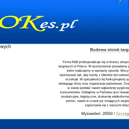
Budowa stoisk targowych
Firma R&B profesjonalizuje się w branży ekspozycyjnej oraz budowie st
targowych w Polsce. W asortymencie posiadamy przyrządzenie stoisk ta
które realizujemy w wprawny sposób. Wszystkie zlecenia staramy si
wykonywać tak, aby każdy z klientów był zadowolony, oraz otrzymywał to
oczekuje. W specjalności tej funkcjonujemy już od 15 lat z powodzeni
obsługując firmy oraz organizacje państwowe. Dzięki ogromnej wprawie, j
w stanie podołać nawet najbardziej wygórowanym żądaniom naszyc
konsumentów. Oddajemy w Państwa ręce nowatorskich projektantów, zap
produkcyjne, logistyczne, drukarnię wielkoformatową oraz wszelką niez
pomoc, nawet w czasie już trwających targów. Zapraszamy również 
zapoznania się z naszymi dotychczasowym
Wyświetleń: 20550 /
Szczegóły wpisu