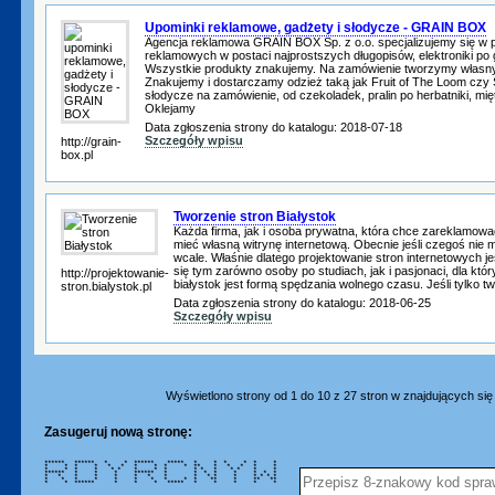
Upominki reklamowe, gadżety i słodycze - GRAIN BOX
Agencja reklamowa GRAIN BOX Sp. z o.o. specjalizujemy się w 
reklamowych w postaci najprostszych długopisów, elektroniki po
Wszystkie produkty znakujemy. Na zamówienie tworzymy własny 
Znakujemy i dostarczamy odzież taką jak Fruit of The Loom cz
słodycze na zamówienie, od czekoladek, pralin po herbatniki, mię
Oklejamy
Data zgłoszenia strony do katalogu: 2018-07-18
Szczegóły wpisu
http://grain-
box.pl
Tworzenie stron Białystok
Każda firma, jak i osoba prywatna, która chce zareklamow
mieć własną witrynę internetową. Obecnie jeśli czegoś nie m
wcale. Właśnie dlatego projektowanie stron internetowych je
się tym zarówno osoby po studiach, jak i pasjonaci, dla któ
http://projektowanie-
białystok jest formą spędzania wolnego czasu. Jeśli tylko tw
stron.bialystok.pl
Data zgłoszenia strony do katalogu: 2018-06-25
Szczegóły wpisu
Wyświetlono strony od 1 do 10 z 27 stron w znajdujących się w
Zasugeruj nową stronę:
****** ****** * * ****** ***** * * * * * *
* * * * * * * * * * ** * * * * *
* * * * * * * * * * * * * * * *
****** * * * ****** * * * * * * * *
* * * * * * * * * * * * * * * *
* * * * * * * * * * ** * ** **
* * ****** * * * ***** * * * * *