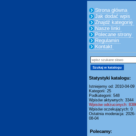
Strona główna
Jak dodać wpis
Znajdź kategorię
Nasze linki
Polecane strony
Regulamin
Kontakt
Statystyki katalogu:
Istniejemy od: 2010-04-09
Kategorii: 25
Podkategorii: 548
Wpisów aktywnych: 3344
Wpisów odrzuconych: 838
Wpisów oczekujących: 0
Ostatnia moderacja: 2026-
08-04
Polecamy: