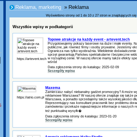
Reklama, marketing
» Reklama
Wyświetlono strony od 1 do 10 z 27 stron w znajdujących się w
Wszystkie wpisy w podkategorii
Topowe atrakcje na każdy event - artevent.tech
Przygotowujemy pokazy laserowe na duże i małe eventy. Nas
publiczne, jak również firmy i osoby prywatne. Jesteśmy eks
Ogranicza nas tylko wyobraźnia. Wieloletnie doświadczenie
sprzęt gwarantują Państwu spektakularne i bezpieczne wid
w rozsądnej cenie. W naszej ofercie mamy także efekty spec
https://artevent.tech
wśród
Data zgłoszenia strony do katalogu: 2025-02-09
Szczegóły wpisu
Maxema
Zamierzasz nabyć niebanalny gadżet promocyjny? A może wy
reklamowe Warszawa? W naszej ofercie znajduje się także p
https://atrio.com.pl
Warszawa, a ponadto sprzedajemy także wysokiej jakości d
Reprezentujący nas konsultant pracownik bez problemu dora
6
zamówienia i przekaże najważniejsze informacje o naszych 
też punktualną wysyłk�
Data zgłoszenia strony do katalogu: 2023-01-20
Szczegóły wpisu
Agencja reklamowa Haiku Studio