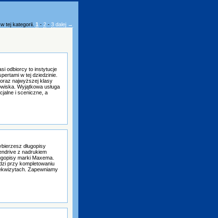
 tej kategorii.
1
-
2
-
3
dalej →
i odbiorcy to instytucje
pertami w tej dziedzinie.
 oraz najwyższej klasy
owiska. Wyjątkowa usługa
jalne i sceniczne, a
bierzesz długopisy
endrive z nadrukiem
ługopisy marki Maxema.
dzi przy kompletowaniu
rekwizytach. Zapewniamy