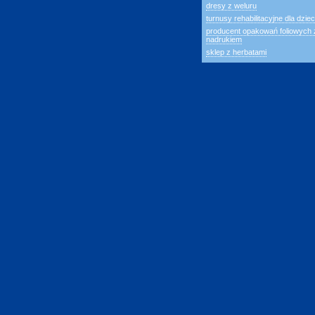
dresy z weluru
turnusy rehabilitacyjne dla dziec
producent opakowań foliowych 
nadrukiem
sklep z herbatami