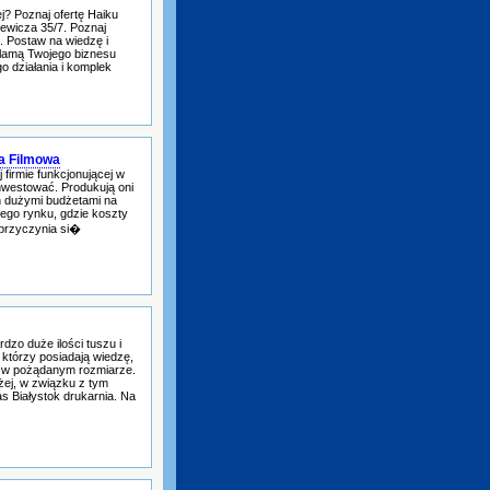
j? Poznaj ofertę Haiku
kiewicza 35/7. Poznaj
j. Postaw na wiedzę i
klamą Twojego biznesu
o działania i komplek
ja Filmowa
firmie funkcjonującej w
nwestować. Produkują oni
h dużymi budżetami na
nego rynku, gdzie koszty
 przyczynia si�
dzo duże ilości tuszu i
 którzy posiadają wiedzę,
k w pożądanym rozmiarze.
żej, w związku z tym
s Białystok drukarnia. Na