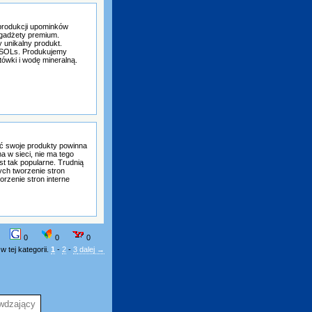
produkcji upominków
 gadżety premium.
unikalny produkt.
y SOLs. Produkujemy
tówki i wodę mineralną.
ać swoje produkty powinna
a w sieci, nie ma tego
st tak popularne. Trudnią
rych tworzenie stron
orzenie stron interne
0
0
0
 tej kategorii.
1
-
2
-
3
dalej →