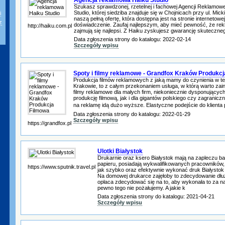
Szukasz sprawdzonej, rzetelnej i fachowej Agencji Reklamowe
Studio, której siedziba znajduje się w Chojnicach przy ul. Mic
i
naszą pełną ofertę, która dostępna jest na stronie internetowe
z
doświadczenie. Zaufaj najlepszym, aby mieć pewność, że re
http://haiku.com.pl
zajmują się najlepsi. Z Haiku zyskujesz gwarancję skuteczneg
Data zgłoszenia strony do katalogu: 2022-02-14
Szczegóły wpisu
Spoty i filmy reklamowe - Grandfox Kraków Produkc
Produkcja filmów reklamowych z jaką mamy do czynienia w tej 
Krakowie, to z całym przekonaniem usługa, w którą warto zai
filmy reklamowe dla małych firm, niekoniecznie dysponującyc
produkcję filmową, jak i dla gigantów polskiego czy zagranicz
na reklamę idą dużo wyższe. Elastyczne podejście do klienta
Data zgłoszenia strony do katalogu: 2022-01-29
Szczegóły wpisu
https://grandfox.pl
Ulotki Białystok
Drukarnie oraz ksero Białystok mają na zapleczu bar
papieru, posiadają wykwalifikowanych pracowników,
https://www.sputnik.travel.pl
jak szybko oraz efektywnie wykonać druk Białysto
Na domowej drukarce zajęłoby to zdecydowanie dłu
opłaca zdecydować się na to, aby wykonała to za na
pewno tego nie pożałujemy. A jakie k
Data zgłoszenia strony do katalogu: 2021-04-21
Szczegóły wpisu