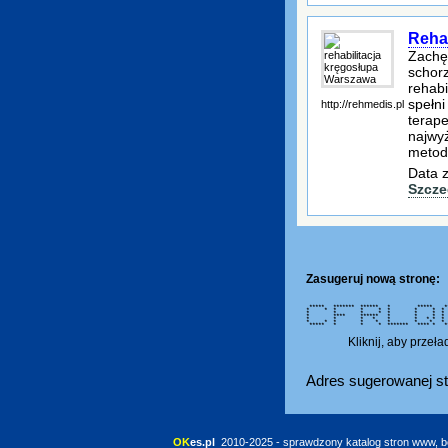
Reha
Zachę
schor
rehabi
spełn
http://rehmedis.pl
terape
najwyż
metoda
Data z
Szcze
Zasugeruj nową stronę:
***** ******* ****** * ***** ***
* * * * * * * * 
* * * * * * * *
* **** ****** * * *
* * * * * * * * *
* * * * * * * * 
***** * * * ******* **** * ****
Kliknij, aby przeł
Adres sugerowanej st
OK
es.pl
 2010-2025 - sprawdzony katalog stron www, b