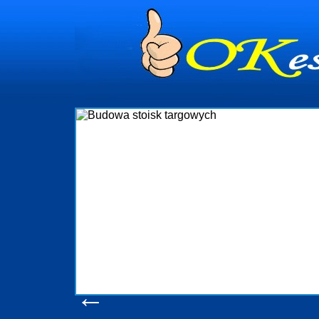
Firma R&B prof
targowych w Pols
które reali
wykonywać tak, a
oczekuje. W s
obsługując firmy 
w stanie p
konsumentów. Od
produkcyjne, lo
pomoc, nawet
W
←