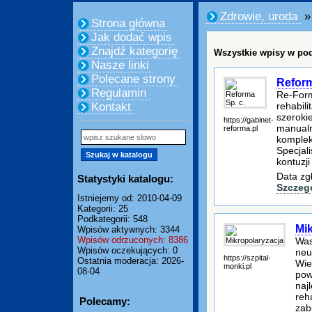
Zdrowie, uroda
» 
Strona główna
Jak dodać wpis
Znajdź kategorię
Wszystkie wpisy w pod
Nasze linki
Polecane strony
Reform
Regulamin
Re-Form
rehabili
Kontakt
szerokie
https://gabinet-
manualn
reforma.pl
komplek
Specjal
kontuzji
Data zg
Statystyki katalogu:
Szczeg
Istniejemy od: 2010-04-09
Kategorii: 25
Podkategorii: 548
Mi
Wpisów aktywnych: 3344
Wpisów odrzuconych: 8386
Was
Wpisów oczekujących: 0
neu
https://szpital-
Ostatnia moderacja: 2026-
Wie
monki.pl
08-04
pow
naj
reh
Polecamy:
zab