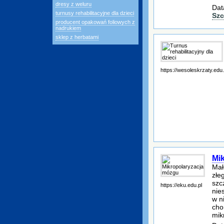
dresy z weluru
Dat
turnusy rehabilitacyjne dla dzieci
Szc
producent opakowań foliowych z
nadrukiem
sklep z herbatami
https://wesoleskrzaty.edu.
Mi
Mał
złe
szc
https://eku.edu.pl
nie
w n
cho
mik