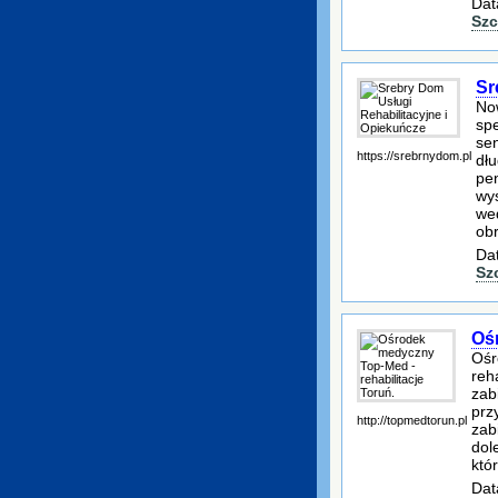
Dat
Szc
Sr
No
spe
se
https://srebrnydom.pl
dł
pe
wy
we
ob
Dat
Sz
Ośr
Ośr
reha
zab
prz
http://topmedtorun.pl
zab
dol
któ
Dat