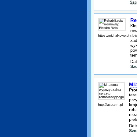
Szc
Re
Kło
rów
dzi
https://michalkowo.pl
zad
wyk
pow
tem
Dat
Sz
M.l
Pro
ter
prz
kraj
http://lasota-m.pl
reha
nie
pie
Dat
Szc