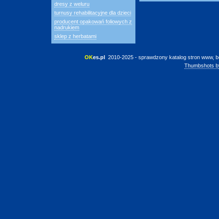
dresy z weluru
turnusy rehabilitacyjne dla dzieci
producent opakowań foliowych z
nadrukiem
sklep z herbatami
OK
es.pl
 2010-2025 - sprawdzony katalog stron www, b
Thumbshots b