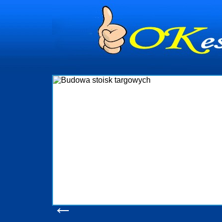
dynia
dministrowanie
ściami Gdynia i
ieżący nadzór nad
iczenia, organizację
ta obejmuje także
uchomościami Gdynia
potrzebny jest
ieruchomości Sopot
nia, Progreen-Adm
w codziennym
dla tych
←