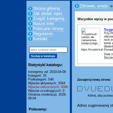
Zdrowie, uroda
»
Strona główna
Jak dodać wpis
Znajdź kategorię
Wszystkie wpisy w pod
Nasze linki
Polecane strony
Trzyp
Regulamin
Trzy P
oferci
Kontakt
nich z
wiele 
dbałoś
https://trzypiora.pl
Ponadt
Data z
Szcze
Statystyki katalogu:
Istniejemy od: 2010-04-09
Kategorii: 25
Podkategorii: 548
Zasugeruj nową stronę:
Wpisów aktywnych: 3344
Wpisów odrzuconych: 8386
****** * * * * ******* ******
* * * * * * * * * 
* * * * * * * * * *
* * * * * * **** * * 
Wpisów oczekujących: 0
* * * * * * * * * *
* * * * * * * * * 
****** * ***** ******* ****** 
Ostatnia moderacja: 2026-
Kliknij, aby przeł
08-04
Adres sugerowanej st
Polecamy: