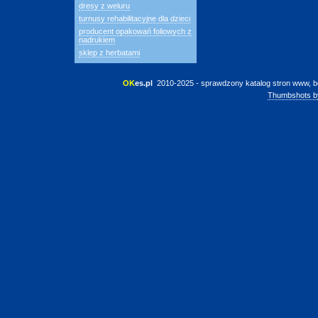
dresy z weluru
turnusy rehabilitacyjne dla dzieci
producent opakowań foliowych z
nadrukiem
sklep z herbatami
OK
es.pl
 2010-2025 - sprawdzony katalog stron www, b
Thumbshots b