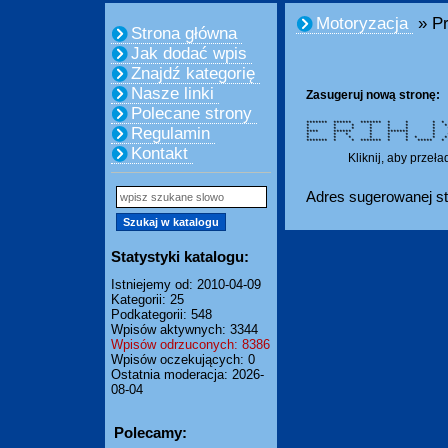
Motoryzacja
» P
Strona główna
Jak dodać wpis
Znajdź kategorię
Nasze linki
Zasugeruj nową stronę:
Polecane strony
******* ****** ******* * * *
* * * * * * * *
Regulamin
* * * * * * * * 
**** ****** * ******* *
* * * * * * * * 
* * * * * * * * *
******* * * ******* * * *
Kontakt
Kliknij, aby przeł
Adres sugerowanej st
Statystyki katalogu:
Istniejemy od: 2010-04-09
Kategorii: 25
Podkategorii: 548
Wpisów aktywnych: 3344
Wpisów odrzuconych: 8386
Wpisów oczekujących: 0
Ostatnia moderacja: 2026-
08-04
Polecamy: