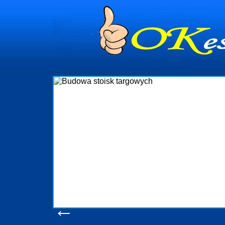
dynia
dministrowanie
ściami Gdynia i
ieżący nadzór nad
iczenia, organizację
ta obejmuje także
uchomościami Gdynia
potrzebny jest
ieruchomości Sopot
nia, Progreen-Adm
w codziennym
dla tych
←