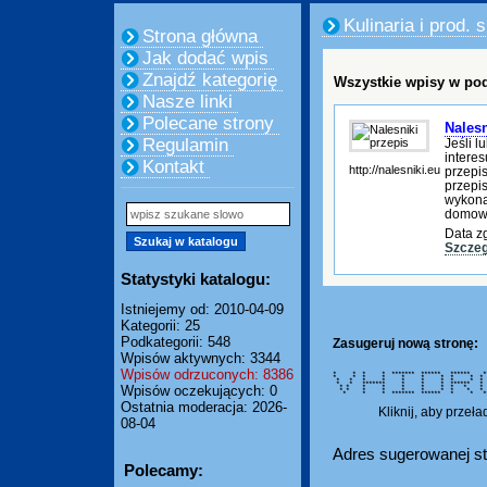
Kulinaria i prod.
Strona główna
Jak dodać wpis
Znajdź kategorię
Wszystkie wpisy w pod
Nasze linki
Polecane strony
Nalesn
Regulamin
Jeśli l
intere
Kontakt
http://nalesniki.eu
przepi
przepi
wykonan
domo
Data z
Szczeg
Statystyki katalogu:
Istniejemy od: 2010-04-09
Kategorii: 25
Podkategorii: 548
Zasugeruj nową stronę:
Wpisów aktywnych: 3344
Wpisów odrzuconych: 8386
* * * * ******* ****** ***
* * * * * * * * *
* * * * * * * * *
* * ******* * * * *****
Wpisów oczekujących: 0
* * * * * * * * * * *
* * * * * * * * * *
* * * ******* ****** * * ***
Ostatnia moderacja: 2026-
Kliknij, aby przeł
08-04
Adres sugerowanej st
Polecamy: