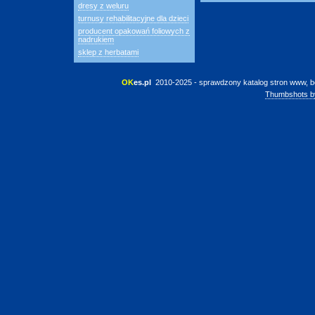
dresy z weluru
turnusy rehabilitacyjne dla dzieci
producent opakowań foliowych z
nadrukiem
sklep z herbatami
OK
es.pl
 2010-2025 - sprawdzony katalog stron www, b
Thumbshots b