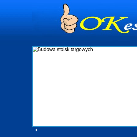
dynia
dministrowanie
ściami Gdynia i
ieżący nadzór nad
iczenia, organizację
ta obejmuje także
uchomościami Gdynia
potrzebny jest
ieruchomości Sopot
nia, Progreen-Adm
w codziennym
dla tych
←