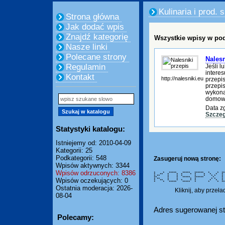
Kulinaria i prod.
Strona główna
Jak dodać wpis
Znajdź kategorię
Wszystkie wpisy w pod
Nasze linki
Polecane strony
Nalesn
Regulamin
Jeśli l
intere
Kontakt
http://nalesniki.eu
przepi
przepi
wykonan
domo
Data z
Szczeg
Statystyki katalogu:
Istniejemy od: 2010-04-09
Kategorii: 25
Podkategorii: 548
Zasugeruj nową stronę:
Wpisów aktywnych: 3344
Wpisów odrzuconych: 8386
* * ***** ***** ****** * *
* ** * * * * * * * * 
* ** * * * * * * * * 
** * * ***** ****** *
Wpisów oczekujących: 0
* ** * * * * * * * 
* ** * * * * * * * *
* * ***** ***** * * * *
Ostatnia moderacja: 2026-
Kliknij, aby przeł
08-04
Adres sugerowanej st
Polecamy: