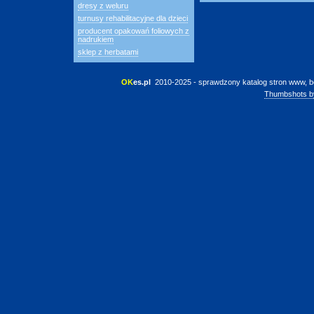
dresy z weluru
turnusy rehabilitacyjne dla dzieci
producent opakowań foliowych z
nadrukiem
sklep z herbatami
OK
es.pl
 2010-2025 - sprawdzony katalog stron www, b
Thumbshots b