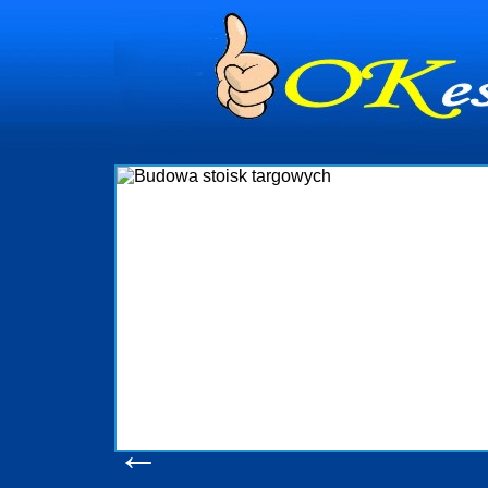
dynia
dministrowanie
ściami Gdynia i
ieżący nadzór nad
iczenia, organizację
ta obejmuje także
uchomościami Gdynia
potrzebny jest
ieruchomości Sopot
nia, Progreen-Adm
w codziennym
dla tych
←