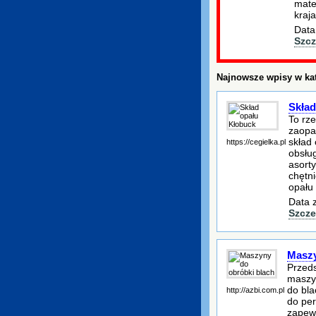
mate
kraja
Data
Szcz
Najnowsze wpisy w kat
Skład
To rz
zaopat
skład
https://cegielka.pl
obsłu
asorty
chętn
opału
Data 
Szcze
Maszy
Przeds
maszyn
do bla
http://azbi.com.pl
do per
zapew