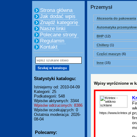
Przemysł
Strona główna
Jak dodać wpis
Akcesoria do pakowania
Znajdź kategorię
Automatyka przemysłow
Nasze linki
Polecane strony
BHP
(12)
Regulamin
Chillery
(1)
Kontakt
Części maszyn
(6)
Inne
(15)
Statystyki katalogu:
Wpisy wyróżnione w ka
Istniejemy od: 2010-04-09
Kategorii: 25
Podkategorii: 548
Kr
Wpisów aktywnych: 3344
Fi
Wpisów odrzuconych: 8386
wł
Wpisów oczekujących: 0
pr
https://www.krintex.pl
Ostatnia moderacja: 2026-
fi
08-04
or
mo
Polecamy: