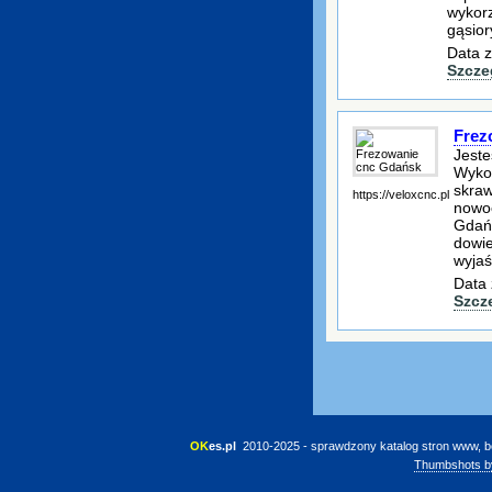
wykorz
gąsior
Data z
Szcze
Frez
Jeste
Wykon
skraw
https://veloxcnc.pl
nowoc
Gdańs
dowie
wyjaś
Data 
Szcz
OK
es.pl
 2010-2025 - sprawdzony katalog stron www, b
Thumbshots b