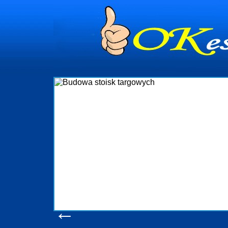
dynia
ministrowanie
ściami Gdynia i
ieżący nadzór nad
iczenia, organizację
a obejmuje także
chomościami Gdynia
potrzebny jest
ieruchomości Sopot
nia, Progreen-Adm
w codziennym
la tych
←