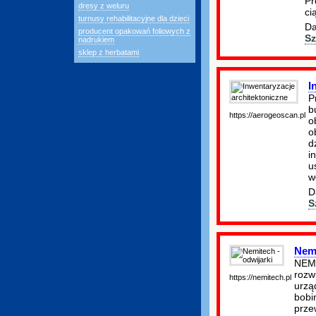
Pr
dresy z weluru
ci
turnusy rehabilitacyjne dla dzieci
Da
producent opakowań foliowych z
Sz
nadrukiem
sklep z herbatami
I
P
b
https://aerogeoscan.pl
o
o
d
i
u
w
D
S
Nemi
NEMI
rozw
https://nemitech.pl
urząd
bobi
prze