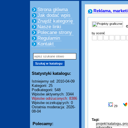
Strona główna
Reklama, market
Jak dodać wpis
Znajdź kategorię
Nasze linki
O
Polecane strony
by ocenić
Regulamin
Kontakt
Statystyki katalogu:
Istniejemy od: 2010-04-09
Kategorii: 25
Podkategorii: 548
Wpisów aktywnych: 3344
Wpisów odrzuconych: 8386
Wpisów oczekujących: 0
29
Ostatnia moderacja: 2026-
08-04
Tagi:
Polecamy:
projekt katalogu
,
pro
infografika