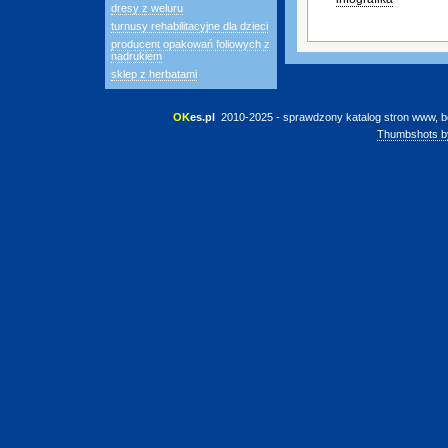
dresy z weluru
turnusy rehabilitacyjne dla dzieci
producent opakowań foliowych z
nadrukiem
sklep z herbatami
OK
es.pl
 2010-2025 - sprawdzony katalog stron www, b
Thumbshots b