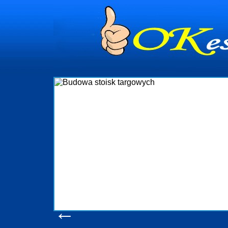
dynia
dministrowanie
ściami Gdynia i
ieżący nadzór nad
iczenia, organizację
ta obejmuje także
uchomościami Gdynia
potrzebny jest
ieruchomości Sopot
nia, Progreen-Adm
w codziennym
dla tych
←