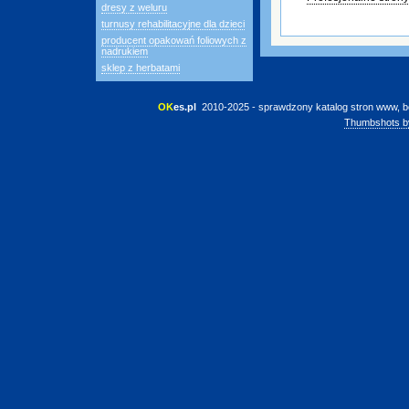
dresy z weluru
turnusy rehabilitacyjne dla dzieci
producent opakowań foliowych z
nadrukiem
sklep z herbatami
OK
es.pl
 2010-2025 - sprawdzony katalog stron www, b
Thumbshots b