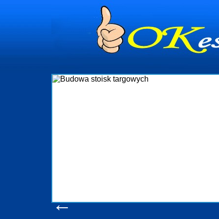
dynia
dministrowanie
ściami Gdynia i
ieżący nadzór nad
iczenia, organizację
ta obejmuje także
uchomościami Gdynia
potrzebny jest
ieruchomości Sopot
nia, Progreen-Adm
w codziennym
dla tych
←