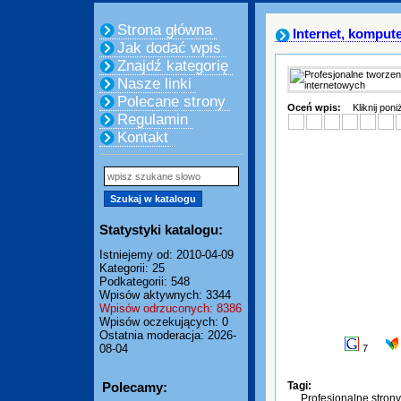
Strona główna
Internet, komput
Jak dodać wpis
Znajdź kategorię
Nasze linki
Polecane strony
Oceń wpis:
Kliknij pon
Regulamin
Kontakt
Statystyki katalogu:
Istniejemy od: 2010-04-09
Kategorii: 25
Podkategorii: 548
Wpisów aktywnych: 3344
Wpisów odrzuconych: 8386
Wpisów oczekujących: 0
Ostatnia moderacja: 2026-
08-04
7
Polecamy:
Tagi:
Profesjonalne strony