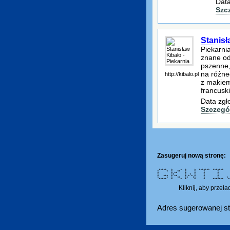
Data
Szc
Stanisł
Piekarni
znane od
pszenne, 
na różneg
http://kibalo.pl
z makiem
francuski
Data zgł
Szczegó
Zasugeruj nową stronę:
***** * * * * ******* ****
* * * ** * * * * *
* * ** * * * * * *
* ** * * * * * * 
* *** * ** * * * * * *
* * * ** ** ** * * 
***** * * * * * ******* **
Kliknij, aby przeł
Adres sugerowanej st