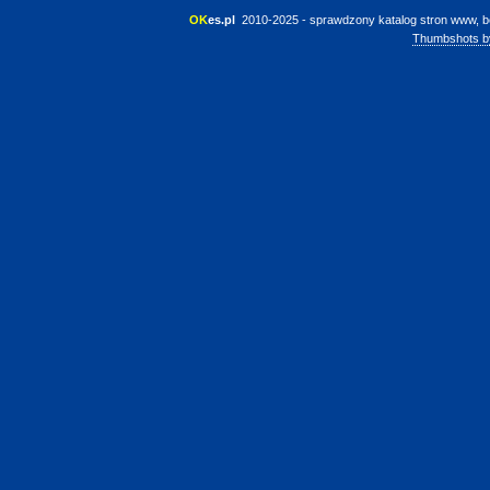
OK
es.pl
 2010-2025 - sprawdzony katalog stron www, b
Thumbshots b