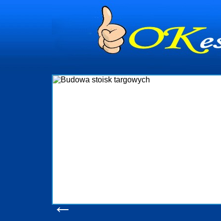
dynia
dministrowanie
ściami Gdynia i
ieżący nadzór nad
iczenia, organizację
ta obejmuje także
uchomościami Gdynia
potrzebny jest
ieruchomości Sopot
nia, Progreen-Adm
w codziennym
dla tych
←