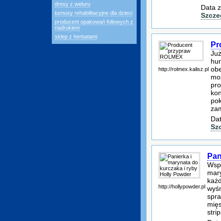
dresy z weluru
Data z
turnusy rehabilitacyjne dla dzieci
Szcze
producent opakowań foliowych z
nadrukiem
sklep z herbatami
Pr
Już
hur
obe
http://rolmex.kalisz.pl
mo
pro
kon
poł
za
Dat
Sz
Pan
Wspa
mary
każd
http://hollypowder.pl
wyśm
spra
mięs
stri