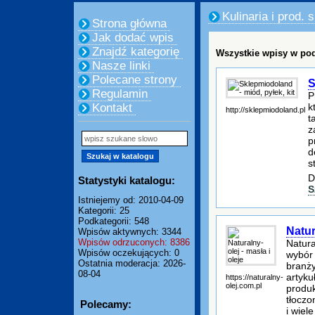
Kulinaria i prod.
Strona główna
Jak dodać wpis
Znajdź kategorię
Wszystkie wpisy w pod
Nasze linki
Polecane strony
S
Regulamin
P
k
Kontakt
http://sklepmiodoland.pl
t
z
p
d
s
D
Statystyki katalogu:
S
Istniejemy od: 2010-04-09
Kategorii: 25
Podkategorii: 548
Natur
Wpisów aktywnych: 3344
Wpisów odrzuconych: 8386
Natura
Wpisów oczekujących: 0
wybór 
Ostatnia moderacja: 2026-
branż
08-04
artyku
https://naturalny-
olej.com.pl
produk
tłoczo
Polecamy:
i wiel