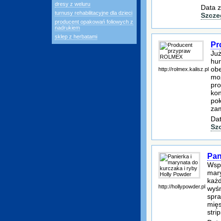
dresy z weluru
Data z
turnusy rehabilitacyjne dla dzieci
Szcze
producent opakowań foliowych z
nadrukiem
sklep z herbatami
Pr
Już
hur
obe
http://rolmex.kalisz.pl
mo
pro
kon
poł
za
Dat
Sz
Pan
Wspa
mary
każd
http://hollypowder.pl
wyśm
spra
mięs
stri