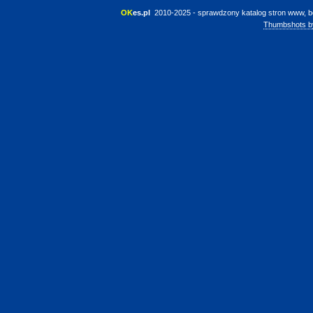
OK
es.pl
 2010-2025 - sprawdzony katalog stron www, b
Thumbshots b