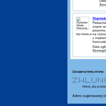
Data
Szc
Stanisł
Piekarni
znane od
pszenne, 
na różneg
http://kibalo.pl
z makiem
francuski
Data zgł
Szczegó
Zasugeruj nową stronę:
******* * * * * * * * *
* * * * * * ** * 
* * * * * * * * *
* * * * * * * * * * *
* * * * * * * * * * *
* ** ** * * * * ** 
******* * * ******* ***** * * **
Kliknij, aby przeł
Adres sugerowanej st