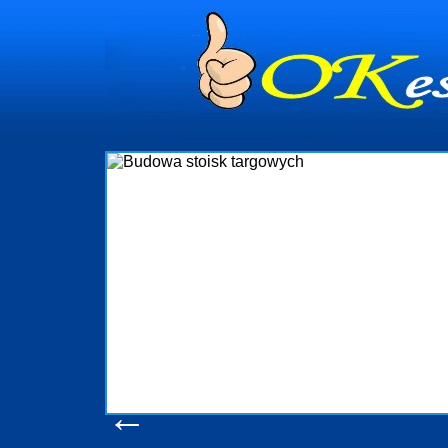
dynia
dministrowanie
ściami Gdynia i
ieżący nadzór nad
iczenia, organizację
ta obejmuje także
uchomościami Gdynia
potrzebny jest
ieruchomości Sopot
nia, Progreen-Adm
w codziennym
dla tych
←