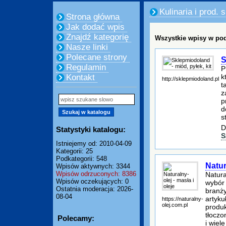
Kulinaria i prod.
Strona główna
Jak dodać wpis
Znajdź kategorię
Wszystkie wpisy w pod
Nasze linki
Polecane strony
S
Regulamin
P
k
Kontakt
http://sklepmiodoland.pl
t
z
p
d
s
D
Statystyki katalogu:
S
Istniejemy od: 2010-04-09
Kategorii: 25
Podkategorii: 548
Natur
Wpisów aktywnych: 3344
Wpisów odrzuconych: 8386
Natura
Wpisów oczekujących: 0
wybór 
Ostatnia moderacja: 2026-
branż
08-04
artyku
https://naturalny-
olej.com.pl
produk
tłoczo
Polecamy:
i wiel