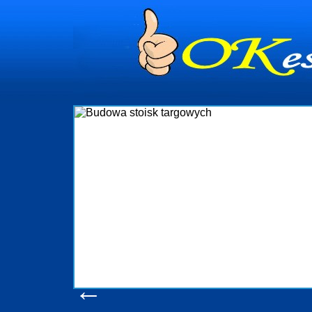
dynia
dministrowanie
ściami Gdynia i
ieżący nadzór nad
iczenia, organizację
ta obejmuje także
uchomościami Gdynia
potrzebny jest
ieruchomości Sopot
nia, Progreen-Adm
w codziennym
dla tych
←