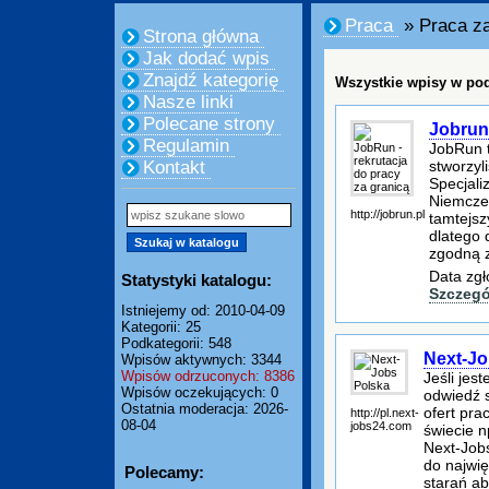
Praca
» Praca za
Strona główna
Jak dodać wpis
Znajdź kategorię
Wszystkie wpisy w pod
Nasze linki
Polecane strony
Jobrun 
Regulamin
JobRun t
stworzyl
Kontakt
Specjali
Niemczec
http://jobrun.pl
tamtejs
dlatego 
zgodną z
Data zgł
Statystyki katalogu:
Szczegó
Istniejemy od: 2010-04-09
Kategorii: 25
Podkategorii: 548
Next-Jo
Wpisów aktywnych: 3344
Wpisów odrzuconych: 8386
Jeśli jes
Wpisów oczekujących: 0
odwiedź s
Ostatnia moderacja: 2026-
ofert pra
http://pl.next-
08-04
jobs24.com
świecie n
Next-Job
do najwię
Polecamy:
starań a