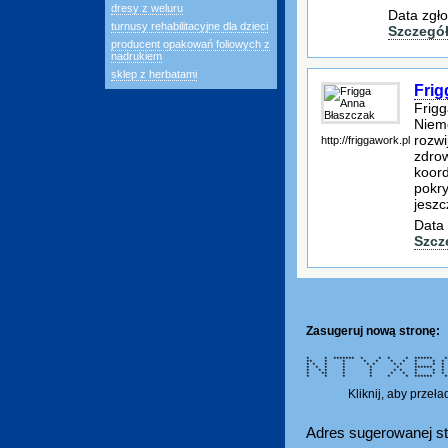
dresy z weluru
Data zgło
turnusy rehabilitacyjne dla dzieci
Szczegó
producent opakowań foliowych z
nadrukiem
sklep z herbatami
Frig
Frigg
Niemc
rozwi
http://friggawork.pl
zdrow
koord
pokr
jeszc
Data 
Szcz
Zasugeruj nową stronę:
* * ******* * * * * ****** ***
** * * * * * * * * 
* * * * * * * * * * 
* * * * * * ****** * * 
* * * * * * * * 
* ** * * * * * 
* * * * * * ******
Kliknij, aby przeł
Adres sugerowanej st