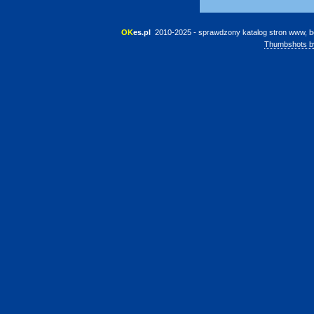
OK
es.pl
 2010-2025 - sprawdzony katalog stron www, b
Thumbshots b