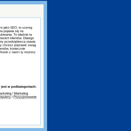
że jako SEO, to szereg
na pojawia się na
iwania. To właśnie ta
twoich klientów. Dlatego
omy przedsiębiorca stawia
i ty chcesz poprawić swoją
entów, koniecznie
 Konin z nami i ty możesz
jest w podkategoriach:
arketing
/
Marketing
omputery
/
Pozycjonowanie