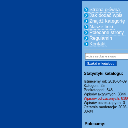
Strona główna
Jak dodać wpis
Znajdź kategorię
Nasze linki
Polecane strony
Regulamin
Kontakt
Statystyki katalogu:
Istniejemy od: 2010-04-09
Kategorii: 25
Podkategorii: 548
Wpisów aktywnych: 3344
Wpisów odrzuconych: 838
Wpisów oczekujących: 0
Ostatnia moderacja: 2026-
08-04
Polecamy: