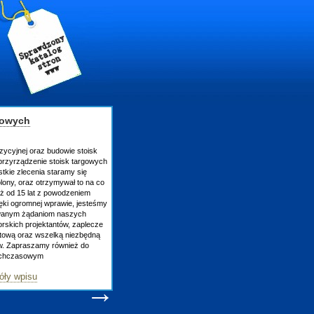
gowych
zycyjnej oraz budowie stoisk
rzyrządzenie stoisk targowych
tkie zlecenia staramy się
lony, oraz otrzymywał to na co
uż od 15 lat z powodzeniem
ęki ogromnej wprawie, jesteśmy
owanym żądaniom naszych
skich projektantów, zaplecze
atową oraz wszelką niezbędną
ów. Zapraszamy również do
tychczasowym
óły wpisu
→