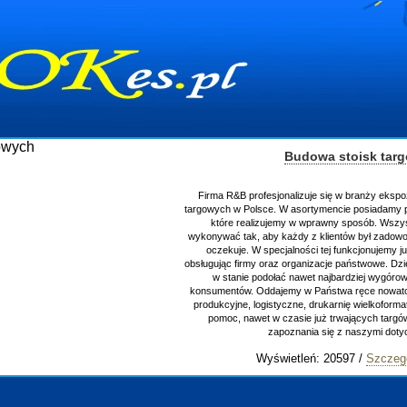
Budowa stoisk tar
Firma R&B profesjonalizuje się w branży ekspo
targowych w Polsce. W asortymencie posiadamy p
które realizujemy w wprawny sposób. Wszys
wykonywać tak, aby każdy z klientów był zadowo
oczekuje. W specjalności tej funkcjonujemy j
obsługując firmy oraz organizacje państwowe. Dzi
w stanie podołać nawet najbardziej wygór
konsumentów. Oddajemy w Państwa ręce nowator
produkcyjne, logistyczne, drukarnię wielkoform
pomoc, nawet w czasie już trwających targ
zapoznania się z naszymi do
Wyświetleń: 20597 /
Szczeg