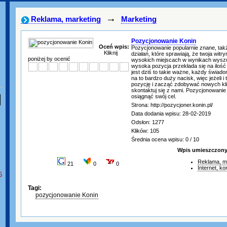
→
Reklama, marketing
Marketing
Pozycjonowanie Konin
Oceń wpis:
Pozycjonowanie popularnie znane, tak
Kliknij
działań, które sprawiają, że twoja witry
poniżej by ocenić
wysokich miejscach w wynikach wyszuk
wysoka pozycja przekłada się na ilość 
jest dziś to takie ważne, każdy świad
na to bardzo duży nacisk, więc jeżeli 
pozycję i zacząć zdobywać nowych kli
skontaktuj się z nami. Pozycjonowanie
osiągnąć swój cel.
Strona: http://pozycjoner.konin.pl/
Data dodania wpisu: 28-02-2019
Odsłon: 1277
Klików: 105
Średnia ocena wpisu: 0 / 10
Wpis umieszczony 
Reklama, m
21
0
0
Internet, k
6
Tagi:
pozycjonowanie Konin