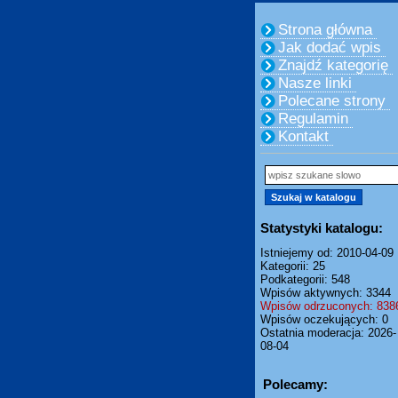
Strona główna
Jak dodać wpis
Znajdź kategorię
Nasze linki
Polecane strony
Regulamin
Kontakt
Statystyki katalogu:
Istniejemy od: 2010-04-09
Kategorii: 25
Podkategorii: 548
Wpisów aktywnych: 3344
Wpisów odrzuconych: 838
Wpisów oczekujących: 0
Ostatnia moderacja: 2026-
08-04
Polecamy: