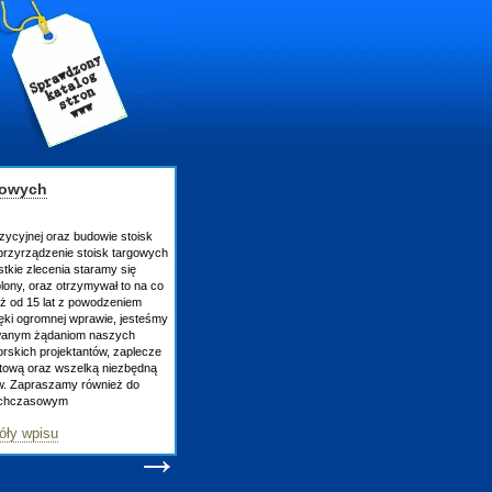
gowych
zycyjnej oraz budowie stoisk
rzyrządzenie stoisk targowych
tkie zlecenia staramy się
lony, oraz otrzymywał to na co
uż od 15 lat z powodzeniem
ęki ogromnej wprawie, jesteśmy
owanym żądaniom naszych
skich projektantów, zaplecze
atową oraz wszelką niezbędną
ów. Zapraszamy również do
tychczasowym
óły wpisu
→