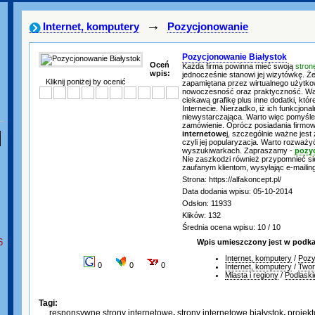
→
Internet, komputery
Pozycjonowanie
Pozycjonowanie Białystok
Oceń
Każda firma powinna mieć swoją
stro
wpis:
jednocześnie stanowi jej wizytówkę. Ż
Kliknij poniżej by ocenić
zapamiętana przez wirtualnego użytkow
nowoczesność oraz praktyczność. Wart
ciekawą grafikę plus inne dodatki, kt
Internecie. Nierzadko, iż ich funkcjonal
niewystarczająca. Warto więc pomyśle
zamówienie. Oprócz posiadania firmow
internetowe
j, szczególnie ważne jest 
czyli jej popularyzacja. Warto rozważ
wyszukiwarkach. Zapraszamy -
pozyc
Nie zaszkodzi również przypomnieć si
zaufanym klientom, wysyłając e-mailin
Strona: https://alfakoncept.pl/
Data dodania wpisu: 05-10-2014
Odsłon: 11933
Klików: 132
Średnia ocena wpisu: 10 / 10
6
Wpis umieszczony jest w podka
Internet, komputery
/
Pozy
0
0
0
Internet, komputery
/
Twor
Miasta i regiony
/
Podlaski
Tagi:
responsywne strony internetowe
,
strony internetowe białystok
,
projekt