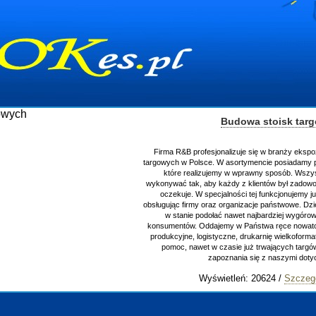
Budowa stoisk tar
Firma R&B profesjonalizuje się w branży ekspo
targowych w Polsce. W asortymencie posiadamy p
które realizujemy w wprawny sposób. Wszys
wykonywać tak, aby każdy z klientów był zadowo
oczekuje. W specjalności tej funkcjonujemy j
obsługując firmy oraz organizacje państwowe. Dzi
w stanie podołać nawet najbardziej wygór
konsumentów. Oddajemy w Państwa ręce nowator
produkcyjne, logistyczne, drukarnię wielkoform
pomoc, nawet w czasie już trwających targ
zapoznania się z naszymi do
Wyświetleń: 20624 /
Szczeg