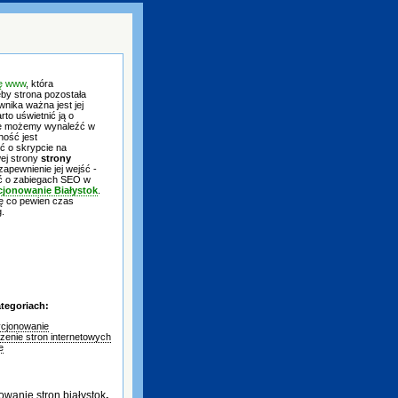
nę www
, która
eby strona pozostała
nika ważna jest jej
o uświetnić ją o
óre możemy wynaleźć w
ność jest
ć o skrypcie na
ej strony
strony
zapewnienie jej wejść -
yć o zabiegach SEO w
jonowanie Białystok
.
ę co pewien czas
g.
tegoriach:
cjonowanie
zenie stron internetowych
e
owanie stron białystok
,