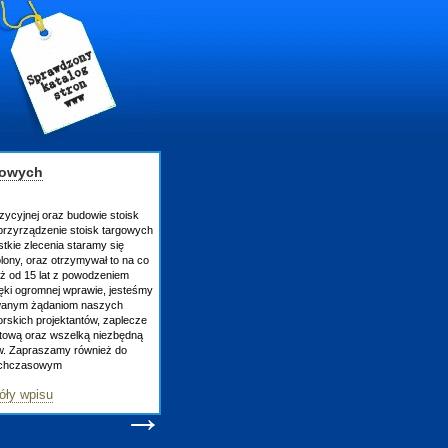
gowych
zycyjnej oraz budowie stoisk
rzyrządzenie stoisk targowych
tkie zlecenia staramy się
lony, oraz otrzymywał to na co
uż od 15 lat z powodzeniem
ęki ogromnej wprawie, jesteśmy
owanym żądaniom naszych
skich projektantów, zaplecze
atową oraz wszelką niezbędną
ów. Zapraszamy również do
tychczasowym
óły wpisu
→