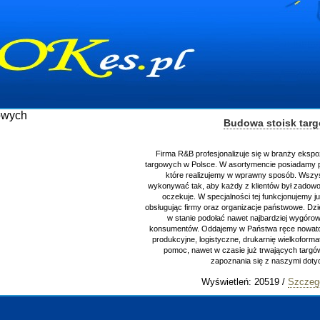
Budowa stoisk tar
Firma R&B profesjonalizuje się w branży ekspo
targowych w Polsce. W asortymencie posiadamy p
które realizujemy w wprawny sposób. Wszys
wykonywać tak, aby każdy z klientów był zadowo
oczekuje. W specjalności tej funkcjonujemy j
obsługując firmy oraz organizacje państwowe. Dzi
w stanie podołać nawet najbardziej wygór
konsumentów. Oddajemy w Państwa ręce nowator
produkcyjne, logistyczne, drukarnię wielkoform
pomoc, nawet w czasie już trwających targ
zapoznania się z naszymi do
Wyświetleń: 20519 /
Szczeg