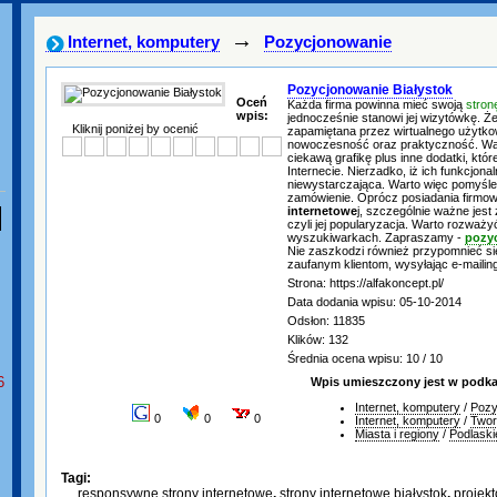
→
Internet, komputery
Pozycjonowanie
Pozycjonowanie Białystok
Oceń
Każda firma powinna mieć swoją
stro
wpis:
jednocześnie stanowi jej wizytówkę. Ż
Kliknij poniżej by ocenić
zapamiętana przez wirtualnego użytkow
nowoczesność oraz praktyczność. Wart
ciekawą grafikę plus inne dodatki, kt
Internecie. Nierzadko, iż ich funkcjonal
niewystarczająca. Warto więc pomyśle
zamówienie. Oprócz posiadania firmow
internetowe
j, szczególnie ważne jest 
czyli jej popularyzacja. Warto rozważ
wyszukiwarkach. Zapraszamy -
pozyc
Nie zaszkodzi również przypomnieć si
zaufanym klientom, wysyłając e-mailin
Strona: https://alfakoncept.pl/
Data dodania wpisu: 05-10-2014
Odsłon: 11835
Klików: 132
Średnia ocena wpisu: 10 / 10
6
Wpis umieszczony jest w podka
Internet, komputery
/
Pozy
0
0
0
Internet, komputery
/
Twor
Miasta i regiony
/
Podlaski
Tagi:
responsywne strony internetowe
,
strony internetowe białystok
,
projekt