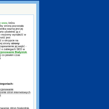
nę www
, która
eby strona pozostała
nika ważna jest jej
o uświetnić ją o
óre możemy wynaleźć w
ność jest
ć o skrypcie na
ej strony
strony
zapewnienie jej wejść -
yć o zabiegach SEO w
jonowanie Białystok
.
ę co pewien czas
g.
tegoriach:
cjonowanie
zenie stron internetowych
e
owanie stron białystok
,