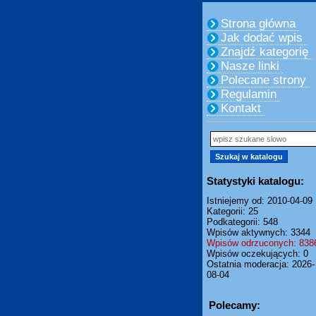
Strona główna
Jak dodać wpis
Znajdź kategorię
Nasze linki
Polecane strony
Regulamin
Kontakt
Statystyki katalogu:
Istniejemy od: 2010-04-09
Kategorii: 25
Podkategorii: 548
Wpisów aktywnych: 3344
Wpisów odrzuconych: 838
Wpisów oczekujących: 0
Ostatnia moderacja: 2026-
08-04
Polecamy: