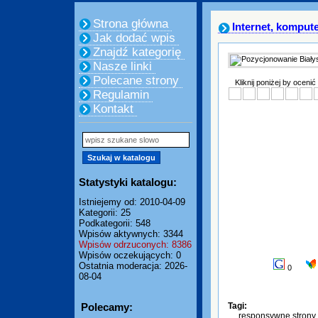
Strona główna
Internet, komput
Jak dodać wpis
Znajdź kategorię
Nasze linki
Polecane strony
Kliknij poniżej by ocenić
Regulamin
Kontakt
Statystyki katalogu:
Istniejemy od: 2010-04-09
Kategorii: 25
Podkategorii: 548
Wpisów aktywnych: 3344
Wpisów odrzuconych: 8386
Wpisów oczekujących: 0
Ostatnia moderacja: 2026-
0
08-04
Polecamy:
Tagi:
responsywne strony 