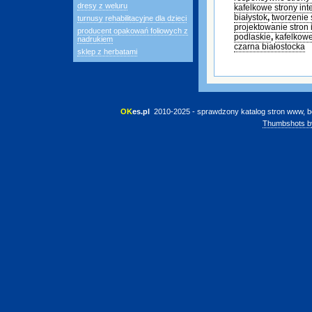
dresy z weluru
kafelkowe strony in
białystok
,
tworzenie 
turnusy rehabilitacyjne dla dzieci
projektowanie stron
producent opakowań foliowych z
podlaskie
,
kafelkow
nadrukiem
czarna białostocka
sklep z herbatami
OK
es.pl
 2010-2025 - sprawdzony katalog stron www, b
Thumbshots b