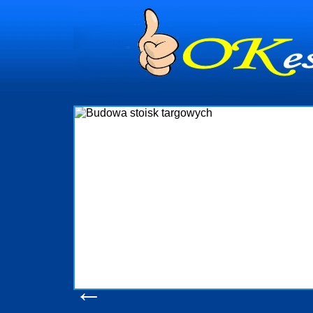
dynia
dministrowanie
ściami Gdynia i
ieżący nadzór nad
iczenia, organizację
ta obejmuje także
uchomościami Gdynia
potrzebny jest
ieruchomości Sopot
nia, Progreen-Adm
w codziennym
dla tych
←