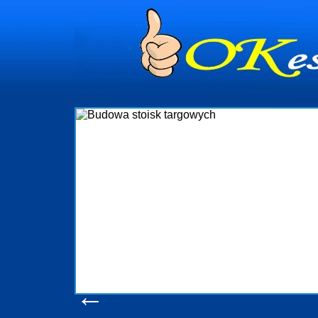
dynia
dministrowanie
ściami Gdynia i
ieżący nadzór nad
iczenia, organizację
ta obejmuje także
uchomościami Gdynia
potrzebny jest
ieruchomości Sopot
nia, Progreen-Adm
w codziennym
dla tych
←