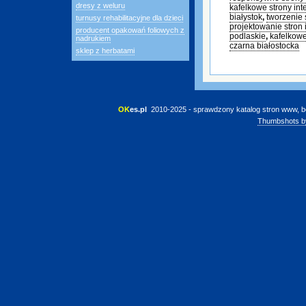
dresy z weluru
kafelkowe strony in
białystok
,
tworzenie 
turnusy rehabilitacyjne dla dzieci
projektowanie stron
producent opakowań foliowych z
podlaskie
,
kafelkow
nadrukiem
czarna białostocka
sklep z herbatami
OK
es.pl
 2010-2025 - sprawdzony katalog stron www, b
Thumbshots b