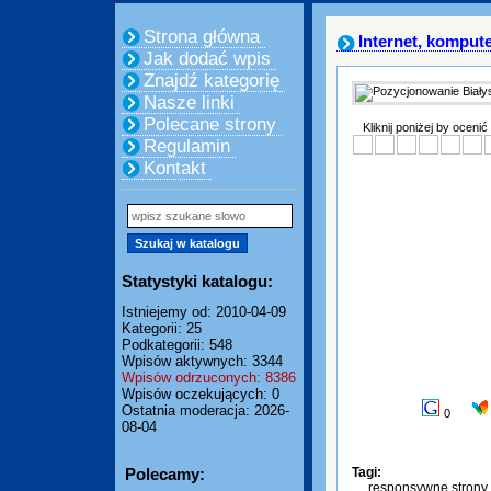
Strona główna
Internet, komput
Jak dodać wpis
Znajdź kategorię
Nasze linki
Polecane strony
Kliknij poniżej by ocenić
Regulamin
Kontakt
Statystyki katalogu:
Istniejemy od: 2010-04-09
Kategorii: 25
Podkategorii: 548
Wpisów aktywnych: 3344
Wpisów odrzuconych: 8386
Wpisów oczekujących: 0
Ostatnia moderacja: 2026-
0
08-04
Polecamy:
Tagi:
responsywne strony 