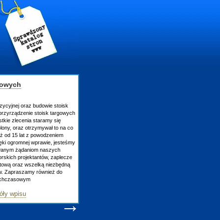
gowych
zycyjnej oraz budowie stoisk
rzyrządzenie stoisk targowych
tkie zlecenia staramy się
lony, oraz otrzymywał to na co
uż od 15 lat z powodzeniem
ęki ogromnej wprawie, jesteśmy
owanym żądaniom naszych
skich projektantów, zaplecze
atową oraz wszelką niezbędną
ów. Zapraszamy również do
tychczasowym
óły wpisu
→