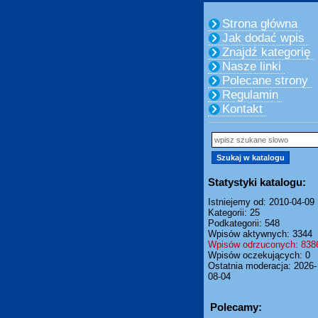
Strona główna
Jak dodać wpis
Znajdź kategorię
Nasze linki
Polecane strony
Regulamin
Kontakt
Statystyki katalogu:
Istniejemy od: 2010-04-09
Kategorii: 25
Podkategorii: 548
Wpisów aktywnych: 3344
Wpisów odrzuconych: 838
Wpisów oczekujących: 0
Ostatnia moderacja: 2026-
08-04
Polecamy: