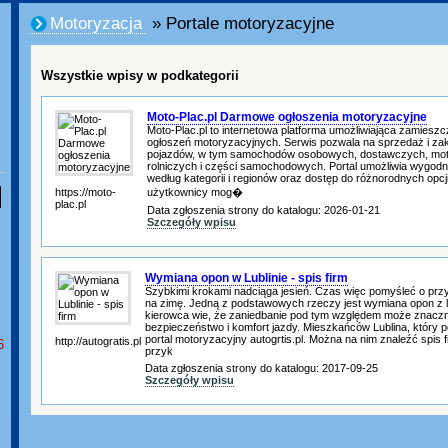
Motoryzacja
» Portale motoryzacyjne
Wszystkie wpisy w podkategorii
Moto-Plac.pl Darmowe ogłoszenia motoryzacyjne
Moto-Plac.pl to internetowa platforma umożliwiająca zamies
ogłoszeń motoryzacyjnych. Serwis pozwala na sprzedaż i z
pojazdów, w tym samochodów osobowych, dostawczych, moto
rolniczych i części samochodowych. Portal umożliwia wygodne
według kategorii i regionów oraz dostęp do różnorodnych opcji 
https://moto-
użytkownicy mog�
plac.pl
Data zgłoszenia strony do katalogu: 2026-01-21
Szczegóły wpisu
Wymiana opon w Lublinie - spis firm
Szybkimi krokami nadciąga jesień. Czas więc pomyśleć o pr
na zimę. Jedną z podstawowych rzeczy jest wymiana opon z l
kierowca wie, że zaniedbanie pod tym względem może znaczn
bezpieczeństwo i komfort jazdy. Mieszkańców Lublina, który 
portal motoryzacyjny autogrtis.pl. Można na nim znaleźć spis 
http://autogratis.pl
6
przyk
Data zgłoszenia strony do katalogu: 2017-09-25
Szczegóły wpisu