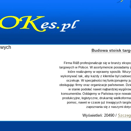
Budowa stoisk tar
Firma R&B profesjonalizuje się w branży ekspo
targowych w Polsce. W asortymencie posiadamy p
które realizujemy w wprawny sposób. Wszys
wykonywać tak, aby każdy z klientów był zadowo
oczekuje. W specjalności tej funkcjonujemy j
obsługując firmy oraz organizacje państwowe. Dzi
w stanie podołać nawet najbardziej wygór
konsumentów. Oddajemy w Państwa ręce nowator
produkcyjne, logistyczne, drukarnię wielkoform
pomoc, nawet w czasie już trwających targ
zapoznania się z naszymi do
Wyświetleń: 20490 /
Szczeg