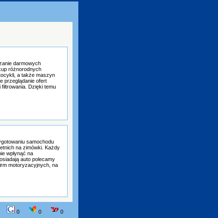
zczanie darmowych
akup różnorodnych
cykli, a także maszyn
 przeglądanie ofert
filtrowania. Dzięki temu
zygotowaniu samochodu
etnich na zimówki. Każdy
ie wpłynąć na
posiadają auto polecamy
firm motoryzacyjnych, na
0
0
0