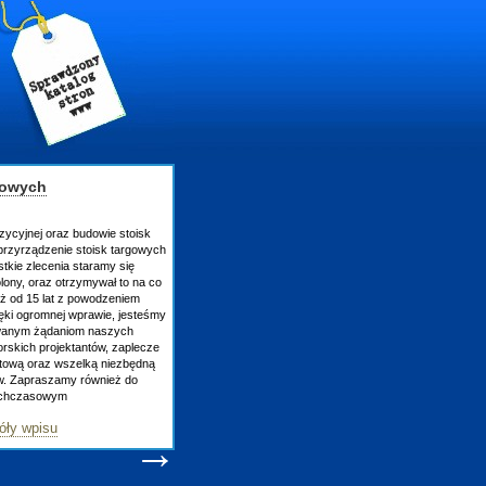
gowych
zycyjnej oraz budowie stoisk
rzyrządzenie stoisk targowych
tkie zlecenia staramy się
lony, oraz otrzymywał to na co
uż od 15 lat z powodzeniem
ęki ogromnej wprawie, jesteśmy
owanym żądaniom naszych
skich projektantów, zaplecze
atową oraz wszelką niezbędną
ów. Zapraszamy również do
tychczasowym
óły wpisu
→