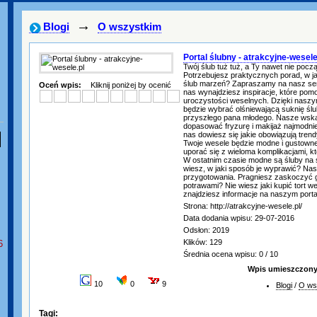
→
Blogi
O wszystkim
Portal ślubny - atrakcyjne-wesele
Twój ślub tuż tuż, a Ty nawet nie poc
Potrzebujesz praktycznych porad, w j
ślub marzeń? Zapraszamy na nasz ser
Oceń wpis:
Kliknij poniżej by ocenić
nas wynajdziesz inspiracje, które pomo
uroczystości weselnych. Dzięki naszy
będzie wybrać olśniewającą suknię ślub
przyszłego pana młodego. Nasze ws
dopasować fryzurę i makijaż najmodni
nas dowiesz się jakie obowiązują trend
Twoje wesele będzie modne i gustown
uporać się z wieloma komplikacjami, k
W ostatnim czasie modne są śluby na 
wiesz, w jaki sposób je wyprawić? Na
przygotowania. Pragniesz zaskoczyć 
potrawami? Nie wiesz jaki kupić tort 
znajdziesz informacje na naszym porta
Strona: http://atrakcyjne-wesele.pl/
Data dodania wpisu: 29-07-2016
Odsłon: 2019
Klików: 129
6
Średnia ocena wpisu: 0 / 10
Wpis umieszczony 
10
0
9
Blogi
/
O ws
Tagi: