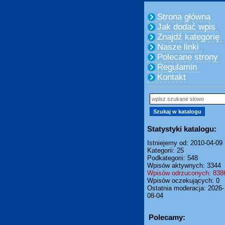
Strona główna
Jak dodać wpis
Znajdź kategorię
Nasze linki
Polecane strony
Regulamin
Kontakt
Statystyki katalogu:
Istniejemy od: 2010-04-09
Kategorii: 25
Podkategorii: 548
Wpisów aktywnych: 3344
Wpisów odrzuconych: 838
Wpisów oczekujących: 0
Ostatnia moderacja: 2026-
08-04
Polecamy: