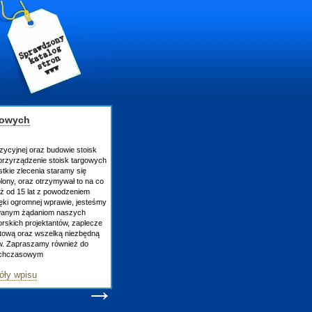
gowych
zycyjnej oraz budowie stoisk
rzyrządzenie stoisk targowych
tkie zlecenia staramy się
lony, oraz otrzymywał to na co
uż od 15 lat z powodzeniem
ęki ogromnej wprawie, jesteśmy
owanym żądaniom naszych
skich projektantów, zaplecze
atową oraz wszelką niezbędną
ów. Zapraszamy również do
tychczasowym
óły wpisu
→