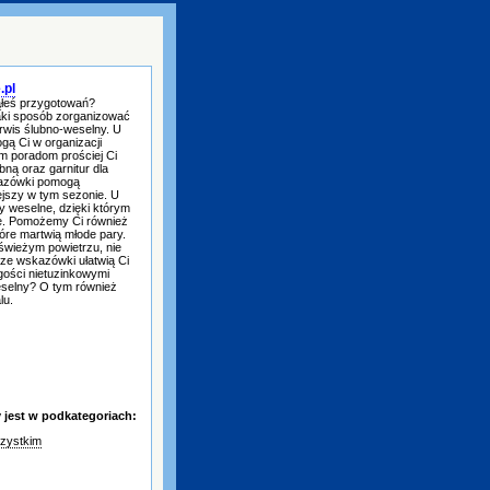
.pl
ząłeś przygotowań?
aki sposób zorganizować
wis ślubno-weselny. U
gą Ci w organizacji
m poradom prościej Ci
ną oraz garnitur dla
kazówki pomogą
ejszy w tym sezonie. U
y weselne, dzięki którym
e. Pomożemy Ci również
tóre martwią młode pary.
świeżym powietrzu, nie
sze wskazówki ułatwią Ci
gości nietuzinkowymi
weselny? O tym również
lu.
jest w podkategoriach:
zystkim