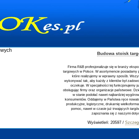
Budowa stoisk tar
Firma R&B profesjonalizuje się w branży ekspo
targowych w Polsce. W asortymencie posiadamy p
które realizujemy w wprawny sposób. Wszys
wykonywać tak, aby każdy z klientów był zadowo
oczekuje. W specjalności tej funkcjonujemy j
obsługując firmy oraz organizacje państwowe. Dzi
w stanie podołać nawet najbardziej wygór
konsumentów. Oddajemy w Państwa ręce nowator
produkcyjne, logistyczne, drukarnię wielkoform
pomoc, nawet w czasie już trwających targ
zapoznania się z naszymi do
Wyświetleń: 20597 /
Szczeg