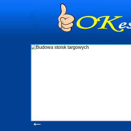
dynia
dministrowanie
ściami Gdynia i
ieżący nadzór nad
iczenia, organizację
ta obejmuje także
uchomościami Gdynia
potrzebny jest
ieruchomości Sopot
nia, Progreen-Adm
w codziennym
dla tych
←