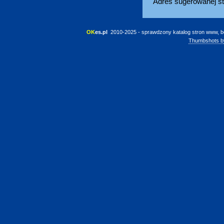
Adres sugerowanej st
OK
es.pl
 2010-2025 - sprawdzony katalog stron www, b
Thumbshots b