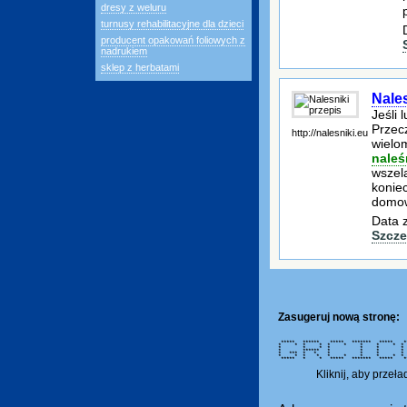
dresy z weluru
turnusy rehabilitacyjne dla dzieci
producent opakowań foliowych z
nadrukiem
sklep z herbatami
Nales
Jeśli 
Przecz
http://nalesniki.eu
wielo
naleś
wszel
koniec
domo
Data 
Szcze
Zasugeruj nową stronę:
***** ****** ***** ******* ***** *
* * * * * * * * *
* * * * * * *
* ****** * * * * * 
* *** * * * * * 
* * * * * * * * *
***** * * ***** ******* ***** 
Kliknij, aby przeł