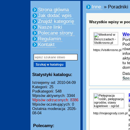
Inne
» Poradniki
Strona główna
Jak dodać wpis
Znajdź kategorię
Wszystkie wpisy w pod
Nasze linki
Polecane strony
Wee
Regulamin
Port
Podk
Kontakt
równ
https://visitkrosno.pl
info
akty
tu t
dom
Dat
Statystyki katalogu:
Szc
Istniejemy od: 2010-04-09
Kategorii: 25
Podkategorii: 548
Wpisów aktywnych: 3344
Wpisów odrzuconych: 8386
Wpisów oczekujących: 0
Ostatnia moderacja: 2026-
08-04
http://mojeogrody.com.pl
Polecamy: