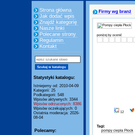
Strona główna
Firmy wg branż
Jak dodać wpis
Znajdź kategorię
Nasze linki
Polecane strony
poniżej by ocenić
Regulamin
Kontakt
Statystyki katalogu:
Istniejemy od: 2010-04-09
Kategorii: 25
Podkategorii: 548
Wpisów aktywnych: 3344
Wpisów odrzuconych: 8386
Wpisów oczekujących: 0
12
Ostatnia moderacja: 2026-
08-04
Tagi:
Polecamy:
pompy ciepła Płock