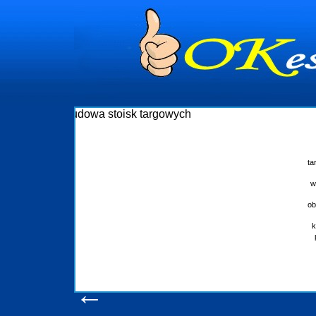
Budowa stoisk targow
Firma R&B profesjonalizuje się w branży ekspozycyj
targowych w Polsce. W asortymencie posiadamy przyrz
które realizujemy w wprawny sposób. Wszystkie z
wykonywać tak, aby każdy z klientów był zadowolony, 
oczekuje. W specjalności tej funkcjonujemy już od
obsługując firmy oraz organizacje państwowe. Dzięki o
w stanie podołać nawet najbardziej wygórowan
konsumentów. Oddajemy w Państwa ręce nowatorskich
produkcyjne, logistyczne, drukarnię wielkoformatową
pomoc, nawet w czasie już trwających targów. Z
zapoznania się z naszymi dotychc
Wyświetleń: 20602 /
Szczegóły 
←