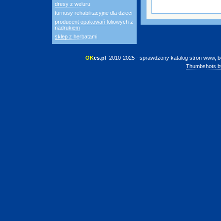
dresy z weluru
turnusy rehabilitacyjne dla dzieci
producent opakowań foliowych z
nadrukiem
sklep z herbatami
OK
es.pl
 2010-2025 - sprawdzony katalog stron www, b
Thumbshots b