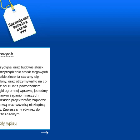
gowych
zycyjnej oraz budowie stoisk
rzyrządzenie stoisk targowych
tkie zlecenia staramy się
lony, oraz otrzymywał to na co
uż od 15 lat z powodzeniem
ęki ogromnej wprawie, jesteśmy
owanym żądaniom naszych
skich projektantów, zaplecze
atową oraz wszelką niezbędną
ów. Zapraszamy również do
tychczasowym
óły wpisu
→