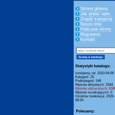
Strona główna
Jak dodać wpis
Znajdź kategorię
Nasze linki
Polecane strony
Regulamin
Kontakt
Statystyki katalogu:
Istniejemy od: 2010-04-09
Kategorii: 25
Podkategorii: 548
Wpisów aktywnych: 3344
Wpisów odrzuconych: 838
Wpisów oczekujących: 0
Ostatnia moderacja: 2026-
08-04
Polecamy: