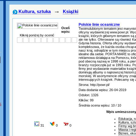
→
Kultura, sztuka
Książki
Polskie linie oceaniczne
Oceń
Twoimulubionym tematem jest marynis
wpis:
oficyny wydawniczej www.powr.pl. Wy
Kliknij poniżej by ocenić
książki, których głównym tematem są po
ale nie tylko. Oferowane są również 
Gdynia historia. Oferta oficyny wydawni
kompleksowa, że każda osoba chcąca
nasz kraj, odnajdzie w tym miejscu p
idealne dla siebie. PORTA MARE to of
reklamowa działająca na Pomorzu, któr
pod obecną nazwą w 1998 roku, a pier
branży rozpoczęła już w 1993 roku. P
firmy jest wydawanie materiałów ksią
dominują albumy o najnowszej historii 
morskiej. W asortymencie oficyny znaj
interesujących książek. Polecamy się 
Strona: http://powr.pl/
Data dodania wpisu: 26-04-2019
Odsłon: 1326
Klików: 99
6
Średnia ocena wpisu: 10 / 10
Wpis umieszczony 
Edukacja, 
Kultura, sz
31
0
0
Firmy wg b
Miasta i reg
Biznes, ek