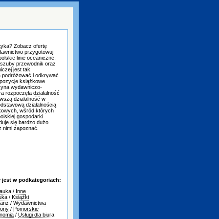
tyka? Zobacz ofertę
dawnictwo przygotowuj
lskie linie oceaniczne,
Kaszuby przewodnik oraz
czej jest tak
 podróżować i odkrywać
ropozycje książkowe
icyna wydawniczo-
a rozpoczęła działalność
wszą działalność w
odstawową działalnością
żkowych, wśród których
polskiej gospodarki
duje się bardzo dużo
z nimi zapoznać.
jest w podkategoriach:
nauka
/
Inne
tuka
/
Książki
ranż
/
Wydawnictwa
iony
/
Pomorskie
onomia
/
Usługi dla biura