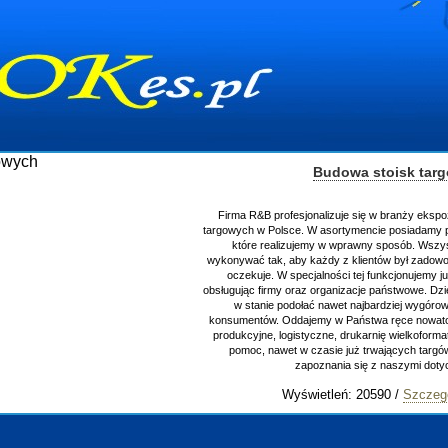
Budowa stoisk tar
Firma R&B profesjonalizuje się w branży ekspo
targowych w Polsce. W asortymencie posiadamy p
które realizujemy w wprawny sposób. Wszys
wykonywać tak, aby każdy z klientów był zadowo
oczekuje. W specjalności tej funkcjonujemy j
obsługując firmy oraz organizacje państwowe. Dzi
w stanie podołać nawet najbardziej wygór
konsumentów. Oddajemy w Państwa ręce nowator
produkcyjne, logistyczne, drukarnię wielkoform
pomoc, nawet w czasie już trwających targ
zapoznania się z naszymi do
Wyświetleń: 20590 /
Szczeg