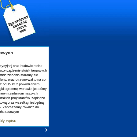
gowych
zycyjnej oraz budowie stoisk
rzyrządzenie stoisk targowych
tkie zlecenia staramy się
lony, oraz otrzymywał to na co
uż od 15 lat z powodzeniem
ęki ogromnej wprawie, jesteśmy
owanym żądaniom naszych
skich projektantów, zaplecze
atową oraz wszelką niezbędną
ów. Zapraszamy również do
tychczasowym
óły wpisu
→