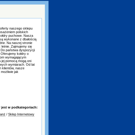
ferty naszego sklepu
posażeniem polskich
i kołdry puchowe. Nasza
e są wykonane z dbałością
ne. Na naszej stronie
 letnie. Zajmujemy się
 Do państwa dyspozycji
 Oferujemy kołdry o
entom wymagającym
a jej pomocą mogą oni
owych wymiarach. Od lat
 klientów, nasze
możliwie jak
jest w podkategoriach:
ranż
/
Sklep Internetowy