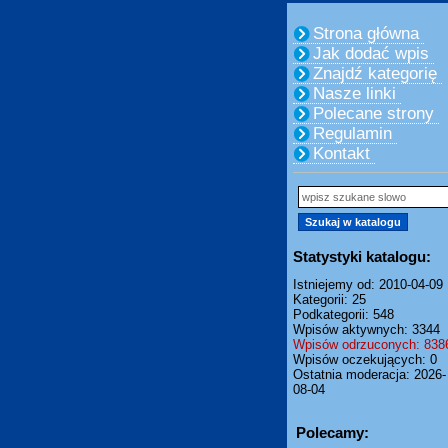
Strona główna
Jak dodać wpis
Znajdź kategorię
Nasze linki
Polecane strony
Regulamin
Kontakt
Statystyki katalogu:
Istniejemy od: 2010-04-09
Kategorii: 25
Podkategorii: 548
Wpisów aktywnych: 3344
Wpisów odrzuconych: 838
Wpisów oczekujących: 0
Ostatnia moderacja: 2026-
08-04
Polecamy: