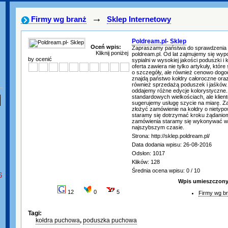
→
Firmy wg branż
Sklep Internetowy
Poldream.pl- Sklep
Oceń wpis:
Zapraszamy państwa do sprawdzenia o
Kliknij poniżej
poldream.pl. Od lat zajmujemy się wy
by ocenić
sypialni w wysokiej jakości poduszki 
oferta zawiera nie tylko artykuły, któr
o szczegóły, ale również cenowo dogod
znajdą państwo kołdry całoroczne oraz
również sprzedażą poduszek i jaśków.
oddajemy różne edycje kolorystyczne.
standardowych wielkościach, ale kli
sugerujemy usługę szycie na miarę. Z
złożyć zamówienie na kołdry o nietyp
staramy się dotrzymać kroku żądaniom
zamówienia staramy się wykonywać w 
najszybszym czasie.
Strona: http://sklep.poldream.pl/
Data dodania wpisu: 26-08-2016
Odsłon: 1017
Klików: 128
Średnia ocena wpisu: 0 / 10
6
Wpis umieszczony 
12
0
5
Firmy wg b
Tagi:
kołdra puchowa
,
poduszka puchowa