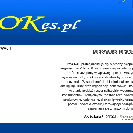
Budowa stoisk tar
Firma R&B profesjonalizuje się w branży ekspo
targowych w Polsce. W asortymencie posiadamy p
które realizujemy w wprawny sposób. Wszys
wykonywać tak, aby każdy z klientów był zadowo
oczekuje. W specjalności tej funkcjonujemy j
obsługując firmy oraz organizacje państwowe. Dzi
w stanie podołać nawet najbardziej wygór
konsumentów. Oddajemy w Państwa ręce nowator
produkcyjne, logistyczne, drukarnię wielkoform
pomoc, nawet w czasie już trwających targ
zapoznania się z naszymi do
Wyświetleń: 20664 /
Szczeg