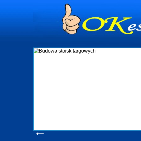
dynia
dministrowanie
ściami Gdynia i
ieżący nadzór nad
iczenia, organizację
ta obejmuje także
uchomościami Gdynia
potrzebny jest
ieruchomości Sopot
nia, Progreen-Adm
w codziennym
dla tych
←