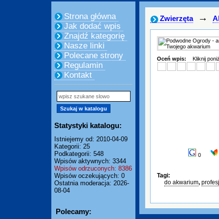
Strona główna
→
Zwierzęta
A
Jak dodać wpis
Znajdź kategorię
Nasze linki
Polecane strony
Oceń wpis:
Kliknij pon
Regulamin
Kontakt
Statystyki katalogu:
Istniejemy od: 2010-04-09
Kategorii: 25
Podkategorii: 548
0
Wpisów aktywnych: 3344
Wpisów odrzuconych: 8386
Wpisów oczekujących: 0
Tagi:
do akwarium
,
profes
Ostatnia moderacja: 2026-
08-04
Polecamy: