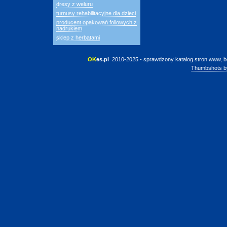
dresy z weluru
turnusy rehabilitacyjne dla dzieci
producent opakowań foliowych z
nadrukiem
sklep z herbatami
OK
es.pl
 2010-2025 - sprawdzony katalog stron www, b
Thumbshots b