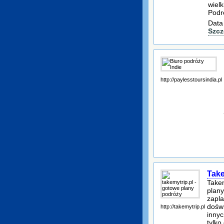
wiel
Podr
Data
Szcz
http://paylesstoursindia.pl
Take
Takem
plan
zapla
doświ
http://takemytrip.pl
innyc
tylko