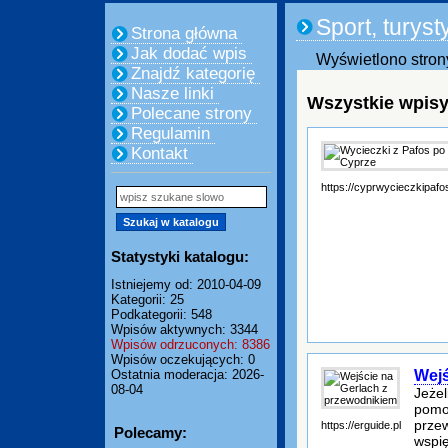
Sport, turyst
Strona główna
Jak dodać wpis
Wyświetlono strony
Znajdź kategorię
Nasze linki
Wszystkie wpisy
Polecane strony
Regulamin
Kontakt
https://cyprwycieczkipafos
Statystyki katalogu:
Istniejemy od: 2010-04-09
Kategorii: 25
Podkategorii: 548
Wpisów aktywnych: 3344
Wpisów odrzuconych: 8386
Wpisów oczekujących: 0
Wejś
Ostatnia moderacja: 2026-
08-04
Jeżel
pomoż
przew
https://erguide.pl
Polecamy:
wspię