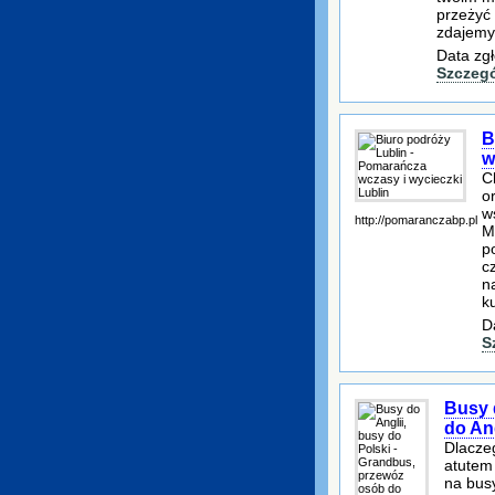
przeżyć 
zdajemy
Data zgł
Szczeg
B
w
C
o
w
http://pomaranczabp.pl
M
p
c
n
ku
D
S
Busy 
do Ang
Dlacze
atutem
na busy