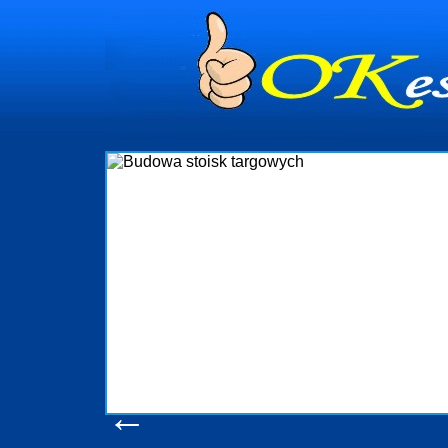
Budowa stoi
Firma R&B profesjonalizuje się w bra
targowych w Polsce. W asortymencie po
które realizujemy w wprawny spos
wykonywać tak, aby każdy z klientów b
oczekuje. W specjalności tej funkc
obsługując firmy oraz organizacje pańs
w stanie podołać nawet najbardz
konsumentów. Oddajemy w Państwa ręc
produkcyjne, logistyczne, drukarnię 
pomoc, nawet w czasie już trwają
zapoznania się z na
Wyświetleń: 20580 
←