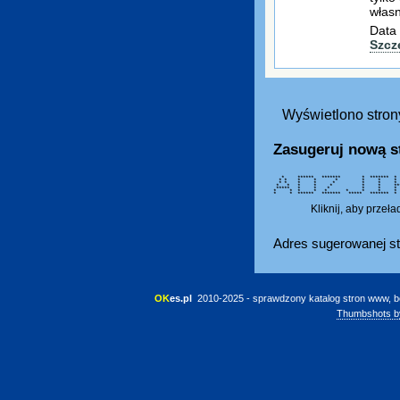
własn
Data 
Szcz
Wyświetlono strony
Zasugeruj nową s
* ****** ******* * ******* * 
* * * * * * * *
* * * * * * * *
* * * * * * * *****
***** * * * * * 
* * * * * * * * 
* * ****** ******* ***** ****
Kliknij, aby przeł
Adres sugerowanej st
OK
es.pl
 2010-2025 - sprawdzony katalog stron www, b
Thumbshots b