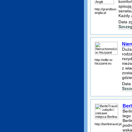
komfort
spisuj
http://grandbus-
serwis
anglia.pl
Każdy 
Data z
Szczeg
Nier
Duża 
rodza
rezy
http://wille-w-
niezw
hiszpanii.eu
z wia
zosta
gdzie
Data 
Szcz
Berl
Berli
tego
Berl
http://berlintravel.pl
podr
wska