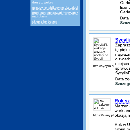
Gerla
dresy z weluru
licen
turnusy rehabilitacyjne dla dzieci
Gerl
producent opakowań foliowych z
nadrukiem
Data 
sklep z herbatami
Szcz
Sycyli
Zaprasz
tę piękn
najważni
o zwied
miejsca
http://sycylia.pl
sprawdz
SycyliaP
Data zg
Szczeg
Rok sz
Marzeni
work and
okazją n
https://stany.pl
Rok w U
twoim ma