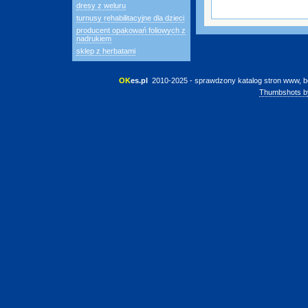
dresy z weluru
turnusy rehabilitacyjne dla dzieci
producent opakowań foliowych z
nadrukiem
sklep z herbatami
OK
es.pl
 2010-2025 - sprawdzony katalog stron www, b
Thumbshots b