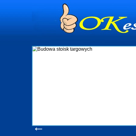
dynia
dministrowanie
ściami Gdynia i
ieżący nadzór nad
iczenia, organizację
ta obejmuje także
uchomościami Gdynia
potrzebny jest
ieruchomości Sopot
nia, Progreen-Adm
w codziennym
dla tych
←