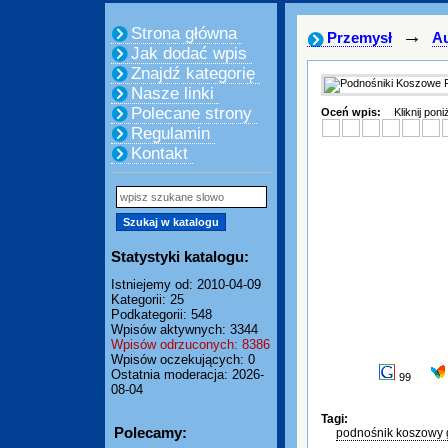
Strona główna
→
Przemysł
A
Jak dodać wpis
Znajdź kategorię
Nasze linki
Polecane strony
Oceń wpis:
Kliknij pon
Regulamin
Kontakt
Statystyki katalogu:
Istniejemy od: 2010-04-09
Kategorii: 25
Podkategorii: 548
Wpisów aktywnych: 3344
Wpisów odrzuconych: 8386
Wpisów oczekujących: 0
Ostatnia moderacja: 2026-
99
08-04
Tagi:
Polecamy:
podnośnik koszowy