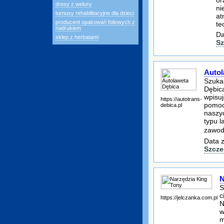
or
dresy z weluru
ni
turnusy rehabilitacyjne dla dzieci
at
producent opakowań foliowych z
te
nadrukiem
Da
sklep z herbatami
Sz
Autol
Szukas
Dębica
wpisuj
https://autotrans-
pomoc
debica.pl
naszyc
typu l
zawod
Data z
Szcze
N
S
c
https://jelczanka.com.pl
N
w
m