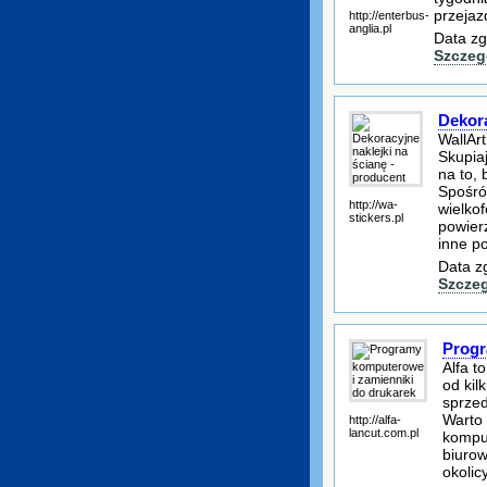
przejaz
http://enterbus-
anglia.pl
Data zg
Szczeg
Dekora
WallArt
Skupia
na to, 
Spośró
http://wa-
wielko
stickers.pl
powier
inne po
Data z
Szcze
Progr
Alfa t
od kil
sprzed
Warto 
http://alfa-
lancut.com.pl
kompu
biurow
okolic