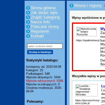
Miasta i regiony
Strona główna
Jak dodać wpis
Znajdź kategorię
Wpisy wyróżnione w p
Nasze linki
Polecane strony
Wy
Regulamin
Zam
Kontakt
moż
ba
https://opalinskinw.pl
Wyk
ja
Mo
Rz
Statystyki katalogu:
Dat
Sz
Istniejemy od: 2010-04-09
Kategorii: 25
Podkategorii: 548
Wszystkie wpisy w pod
Wpisów aktywnych: 3344
Wpisów odrzuconych: 8386
Wpisów oczekujących: 0
Lu
Ostatnia moderacja: 2026-
Lu
08-04
de
mo
https://piorunochrony-
Polecamy:
20
skoczylas.pl