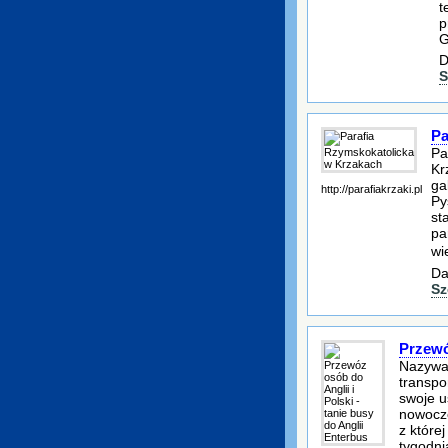
t
p
G
D
S
Pa
Pa
Kr
ga
http://parafiakrzaki.pl
Py
st
pa
wi
Da
Sz
Przewóz
Nazywam
transpo
swoje u
nowocze
z które
tygodni