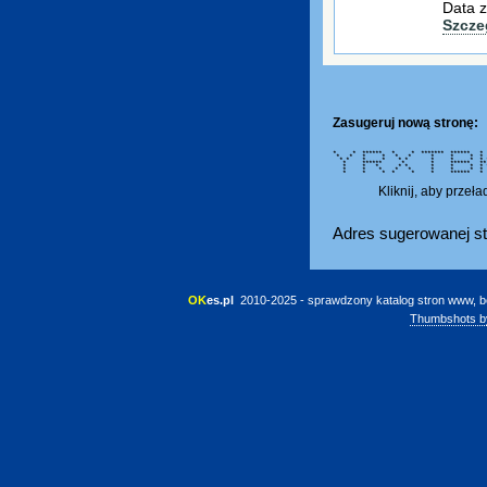
Data z
Szcze
Zasugeruj nową stronę:
* * ****** * * ******* ****** 
* * * * * * * * * *
* * * * * * * * * 
* ****** * * ****** 
* * * * * * * * * 
* * * * * * * * *
* * * * * * ****** 
Kliknij, aby przeł
Adres sugerowanej st
OK
es.pl
 2010-2025 - sprawdzony katalog stron www, b
Thumbshots b