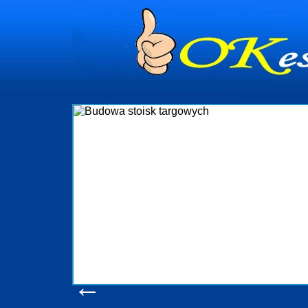
dynia
dministrowanie
ściami Gdynia i
ieżący nadzór nad
iczenia, organizację
ta obejmuje także
uchomościami Gdynia
potrzebny jest
ieruchomości Sopot
nia, Progreen-Adm
w codziennym
dla tych
←