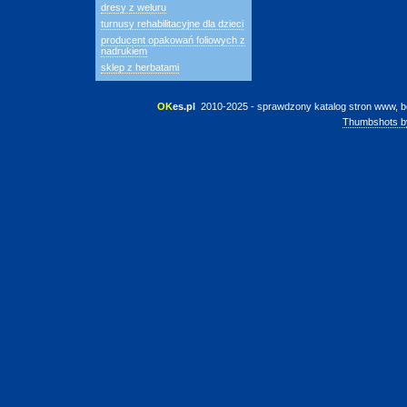
dresy z weluru
turnusy rehabilitacyjne dla dzieci
producent opakowań foliowych z
nadrukiem
sklep z herbatami
OK
es.pl
 2010-2025 - sprawdzony katalog stron www, b
Thumbshots b