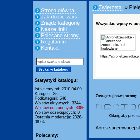
Zwierzęta
» Piel
Strona główna
Jak dodać wpis
Znajdź kategorię
Wszystkie wpisy w pod
Nasze linki
Polecane strony
Regulamin
Kontakt
https://agronetzawadka.pl
Statystyki katalogu:
Istniejemy od: 2010-04-09
Kategorii: 25
Zasugeruj nową stronę:
Podkategorii: 548
Wpisów aktywnych: 3344
****** ***** ***** ******* ***
* * * * * * * * * *
Wpisów odrzuconych: 8386
* * * * * * * *
* * * * * * * 
* * * *** * * * * 
* * * * * * * * * *
****** ***** ***** ******* *****
Wpisów oczekujących: 0
Kliknij, aby przeł
Ostatnia moderacja: 2026-
08-04
Adres sugerowanej st
Polecamy: