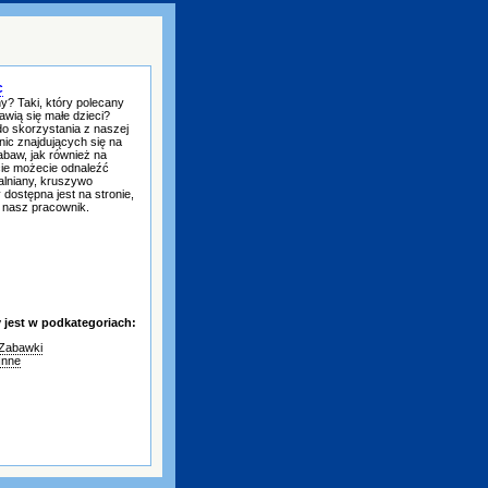
c
y? Taki, który polecany
awią się małe dzieci?
do skorzystania z naszej
ic znajdujących się na
abaw, jak również na
cie możecie odnaleźć
alniany, kruszywo
y dostępna jest na stronie,
ą nasz pracownik.
jest w podkategoriach:
Zabawki
Inne