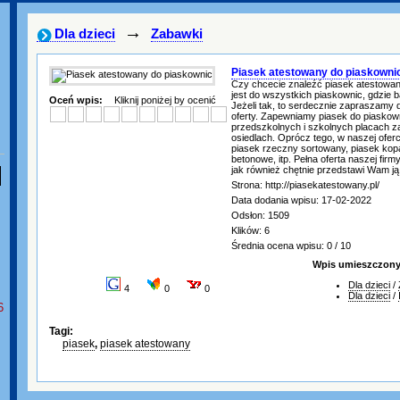
→
Dla dzieci
Zabawki
Piasek atestowany do piaskowni
Czy chcecie znaleźć piasek atestowan
jest do wszystkich piaskownic, gdzie b
Oceń wpis:
Kliknij poniżej by ocenić
Jeżeli tak, to serdecznie zapraszamy 
oferty. Zapewniamy piasek do piaskown
przedszkolnych i szkolnych placach z
osiedlach. Oprócz tego, w naszej ofer
piasek rzeczny sortowany, piasek kop
betonowe, itp. Pełna oferta naszej firm
jak również chętnie przedstawi Wam j
Strona: http://piasekatestowany.pl/
Data dodania wpisu: 17-02-2022
Odsłon: 1509
Klików: 6
Średnia ocena wpisu: 0 / 10
Wpis umieszczony 
Dla dzieci
/
4
0
0
Dla dzieci
/
6
Tagi:
piasek
,
piasek atestowany