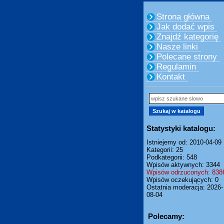
Strona główna
Jak dodać wpis
Znajdź kategorię
Nasze linki
Polecane strony
Regulamin
Kontakt
Statystyki katalogu:
Istniejemy od: 2010-04-09
Kategorii: 25
Podkategorii: 548
Wpisów aktywnych: 3344
Wpisów odrzuconych: 838
Wpisów oczekujących: 0
Ostatnia moderacja: 2026-
08-04
Polecamy: