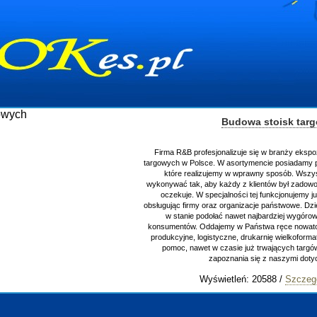
Budowa stoisk tar
Firma R&B profesjonalizuje się w branży ekspo
targowych w Polsce. W asortymencie posiadamy p
które realizujemy w wprawny sposób. Wszys
wykonywać tak, aby każdy z klientów był zadowo
oczekuje. W specjalności tej funkcjonujemy j
obsługując firmy oraz organizacje państwowe. Dzi
w stanie podołać nawet najbardziej wygór
konsumentów. Oddajemy w Państwa ręce nowator
produkcyjne, logistyczne, drukarnię wielkoform
pomoc, nawet w czasie już trwających targ
zapoznania się z naszymi do
Wyświetleń: 20588 /
Szczeg