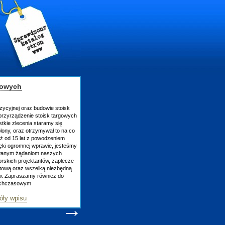
gowych
zycyjnej oraz budowie stoisk
rzyrządzenie stoisk targowych
tkie zlecenia staramy się
lony, oraz otrzymywał to na co
uż od 15 lat z powodzeniem
ęki ogromnej wprawie, jesteśmy
owanym żądaniom naszych
skich projektantów, zaplecze
atową oraz wszelką niezbędną
ów. Zapraszamy również do
tychczasowym
óły wpisu
→