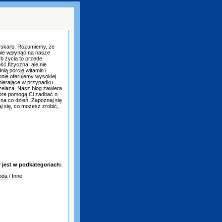
 skarb. Rozumiemy, że
ie wpłynąć na nasze
b życia to przede
ć fizyczna, ale nie
ią porcję witamin i
onie oferujemy wysokiej
spierające w przypadku
żelaza. Nasz blog zawiera
tóre pomogą Ci zadbać o
 na co dzień. Zapoznaj się
j się, co możesz zrobić,
jest w podkategoriach:
oda
/
Inne