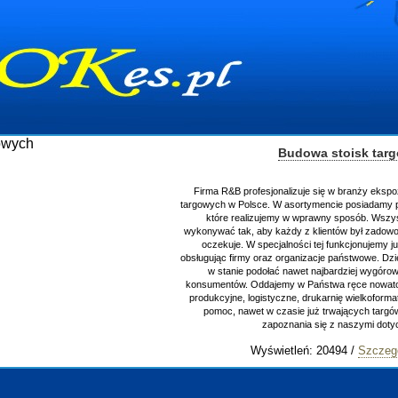
Budowa stoisk tar
Firma R&B profesjonalizuje się w branży ekspo
targowych w Polsce. W asortymencie posiadamy p
które realizujemy w wprawny sposób. Wszys
wykonywać tak, aby każdy z klientów był zadowo
oczekuje. W specjalności tej funkcjonujemy j
obsługując firmy oraz organizacje państwowe. Dzi
w stanie podołać nawet najbardziej wygór
konsumentów. Oddajemy w Państwa ręce nowator
produkcyjne, logistyczne, drukarnię wielkoform
pomoc, nawet w czasie już trwających targ
zapoznania się z naszymi do
Wyświetleń: 20494 /
Szczeg