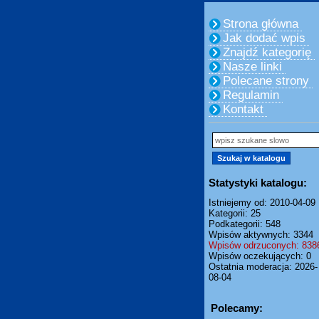
Strona główna
Jak dodać wpis
Znajdź kategorię
Nasze linki
Polecane strony
Regulamin
Kontakt
Statystyki katalogu:
Istniejemy od: 2010-04-09
Kategorii: 25
Podkategorii: 548
Wpisów aktywnych: 3344
Wpisów odrzuconych: 838
Wpisów oczekujących: 0
Ostatnia moderacja: 2026-
08-04
Polecamy: