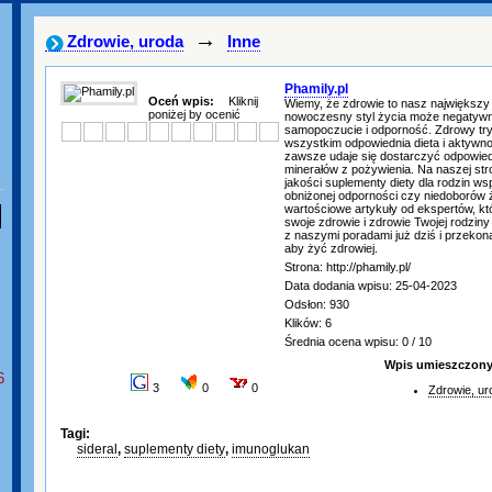
→
Zdrowie, uroda
Inne
Phamily.pl
Oceń wpis:
Kliknij
Wiemy, że zdrowie to nasz największy
poniżej by ocenić
nowoczesny styl życia może negatywn
samopoczucie i odporność. Zdrowy try
wszystkim odpowiednia dieta i aktywnoś
zawsze udaje się dostarczyć odpowiedn
minerałów z pożywienia. Na naszej str
jakości suplementy diety dla rodzin w
obniżonej odporności czy niedoborów 
wartościowe artykuły od ekspertów, k
swoje zdrowie i zdrowie Twojej rodziny
z naszymi poradami już dziś i przekona
aby żyć zdrowiej.
Strona: http://phamily.pl/
Data dodania wpisu: 25-04-2023
Odsłon: 930
Klików: 6
Średnia ocena wpisu: 0 / 10
Wpis umieszczony 
6
3
0
0
Zdrowie, ur
Tagi:
sideral
,
suplementy diety
,
imunoglukan