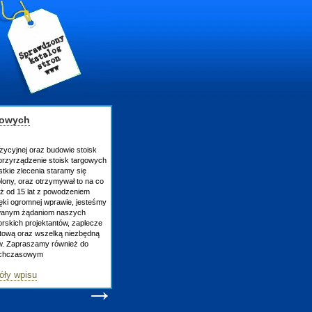
gowych
zycyjnej oraz budowie stoisk
rzyrządzenie stoisk targowych
tkie zlecenia staramy się
lony, oraz otrzymywał to na co
uż od 15 lat z powodzeniem
ęki ogromnej wprawie, jesteśmy
owanym żądaniom naszych
skich projektantów, zaplecze
atową oraz wszelką niezbędną
ów. Zapraszamy również do
tychczasowym
óły wpisu
→