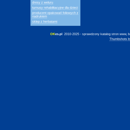
dresy z weluru
turnusy rehabilitacyjne dla dzieci
producent opakowań foliowych z
nadrukiem
sklep z herbatami
OK
es.pl
 2010-2025 - sprawdzony katalog stron www, b
Thumbshots b