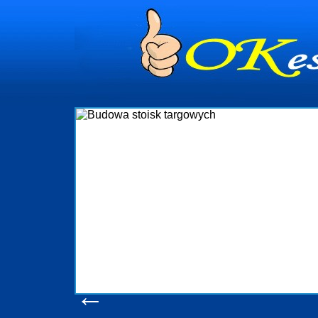
dynia
dministrowanie
ściami Gdynia i
ieżący nadzór nad
iczenia, organizację
ta obejmuje także
uchomościami Gdynia
potrzebny jest
ieruchomości Sopot
nia, Progreen-Adm
w codziennym
dla tych
←