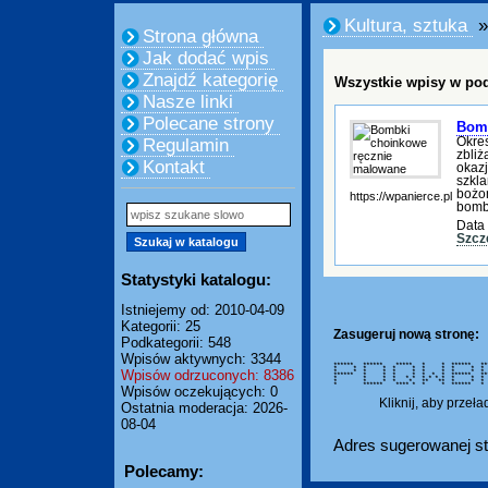
Kultura, sztuka
»
Strona główna
Jak dodać wpis
Znajdź kategorię
Wszystkie wpisy w pod
Nasze linki
Polecane strony
Bomb
Okres
Regulamin
zbli
Kontakt
okazj
szkl
bożon
https://wpanierce.pl
bombk
Data 
Szcz
Statystyki katalogu:
Istniejemy od: 2010-04-09
Kategorii: 25
Zasugeruj nową stronę:
Podkategorii: 548
Wpisów aktywnych: 3344
****** ****** ***** * * ******
* * * * * * * * * * 
Wpisów odrzuconych: 8386
* * * * * * * * * * 
****** * * * * * * * *****
* * * * * * * * * * * *
* * * * * ** ** * *
* ****** **** * * * *****
Wpisów oczekujących: 0
Kliknij, aby przeł
Ostatnia moderacja: 2026-
08-04
Adres sugerowanej st
Polecamy: