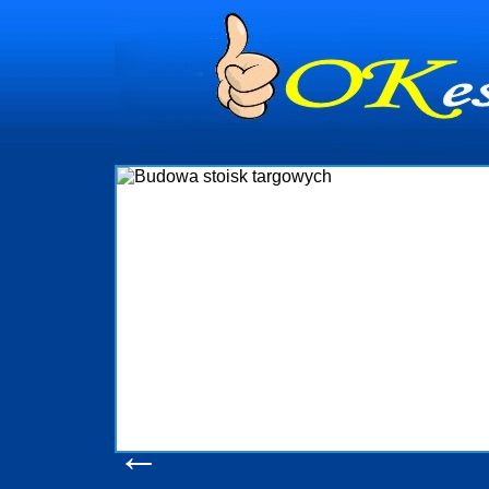
dynia
dministrowanie
ściami Gdynia i
ieżący nadzór nad
iczenia, organizację
ta obejmuje także
uchomościami Gdynia
potrzebny jest
ieruchomości Sopot
nia, Progreen-Adm
w codziennym
dla tych
←