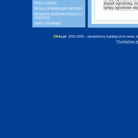
dresy z weluru
słupek ogrodowy
,
n
lampy ogrodowe sto
turnusy rehabilitacyjne dla dzieci
producent opakowań foliowych z
nadrukiem
sklep z herbatami
OK
es.pl
 2010-2025 - sprawdzony katalog stron www, b
Thumbshots b