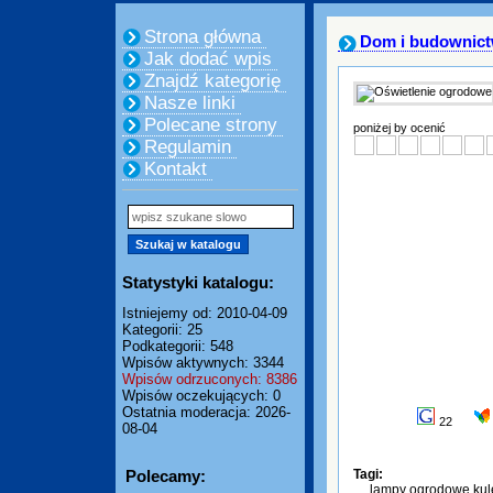
Strona główna
Dom i budownic
Jak dodać wpis
Znajdź kategorię
Nasze linki
Polecane strony
poniżej by ocenić
Regulamin
Kontakt
Statystyki katalogu:
Istniejemy od: 2010-04-09
Kategorii: 25
Podkategorii: 548
Wpisów aktywnych: 3344
Wpisów odrzuconych: 8386
Wpisów oczekujących: 0
Ostatnia moderacja: 2026-
22
08-04
Polecamy:
Tagi:
lampy ogrodowe kul