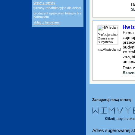
dresy z weluru
D
turnusy rehabilitacyjne dla dzieci
S
producent opakowań foliowych z
nadrukiem
sklep z herbatami
Hw I
Firma 
zajmu
przeci
budynk
http://hwizolan.pl
ze sta
zazębi
umies
Data z
Szcze
Zasugeruj nową stronę:
* * ******* * * * * * * **
* * * ** ** * * *
* * * * * * * * * *
* * * * * * * * * * *
* * * * * * * * 
** ** * * * * * 
* * ******* * * * * ***
Kliknij, aby przeł
Adres sugerowanej st