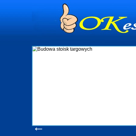
dynia
dministrowanie
ściami Gdynia i
ieżący nadzór nad
iczenia, organizację
ta obejmuje także
uchomościami Gdynia
potrzebny jest
ieruchomości Sopot
nia, Progreen-Adm
w codziennym
dla tych
←