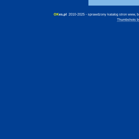
OK
es.pl
 2010-2025 - sprawdzony katalog stron www, b
Thumbshots b