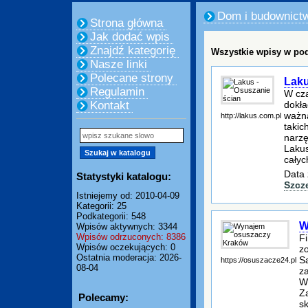
Dom i budownict
Strona główna
Jak dodać wpis
Znajdź kategorię
Wszystkie wpisy w pod
Nasze linki
Polecane strony
Laku
Regulamin
W cza
dokła
Kontakt
ważna
http://lakus.com.pl
takic
narzę
Lakus
całyc
Data 
Statystyki katalogu:
Szcz
Istniejemy od: 2010-04-09
Kategorii: 25
Podkategorii: 548
W
Wpisów aktywnych: 3344
Wpisów odrzuconych: 8386
F
Wpisów oczekujących: 0
z
Ostatnia moderacja: 2026-
S
https://osuszacze24.pl
08-04
z
W
Z
Polecamy:
s