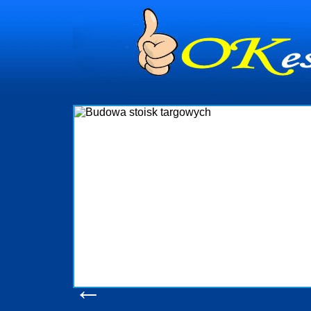
dynia
dministrowanie
ściami Gdynia i
ieżący nadzór nad
iczenia, organizację
ta obejmuje także
uchomościami Gdynia
potrzebny jest
ieruchomości Sopot
nia, Progreen-Adm
w codziennym
dla tych
←