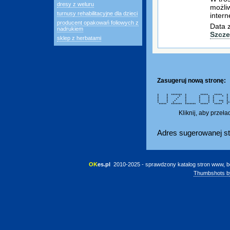
dresy z weluru
możliw
turnusy rehabilitacyjne dla dzieci
intern
producent opakowań foliowych z
Data 
nadrukiem
Szcze
sklep z herbatami
Zasugeruj nową stronę:
* * ******* * ***** *****
* * * * * * * *
* * * * * * *
* * * * * * * *
* * * * * * * *** *
* * * * * * * * *
***** ******* ******* ***** *****
Kliknij, aby przeł
Adres sugerowanej st
OK
es.pl
 2010-2025 - sprawdzony katalog stron www, b
Thumbshots b