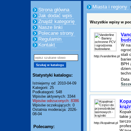
Miasta i regiony
Strona główna
Jak dodać wpis
Znajdź kategorię
Wszystkie wpisy w pod
Nasze linki
Polecane strony
Vand
Regulamin
bud
Kontakt
W nas
ogrod
stali
http://vanderline.pl
barie
BPH z
dzien
techn
Statystyki katalogu:
Data 
Istniejemy od: 2010-04-09
Szcz
Kategorii: 25
Podkategorii: 548
Wpisów aktywnych: 3344
Wpisów odrzuconych: 8386
Kopa
Wpisów oczekujących: 0
krążn
Ostatnia moderacja: 2026-
Kopal
08-04
takie 
tarcz
http://kopalmat.pl
profe
Polecamy:
W tro