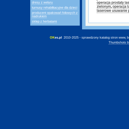
dresy z weluru
operacja prostaty 
zielonym
,
operacja 
turnusy rehabilitacyjne dla dzieci
laserowe usuwanie p
producent opakowań foliowych z
nadrukiem
sklep z herbatami
OK
es.pl
 2010-2025 - sprawdzony katalog stron www, b
Thumbshots b