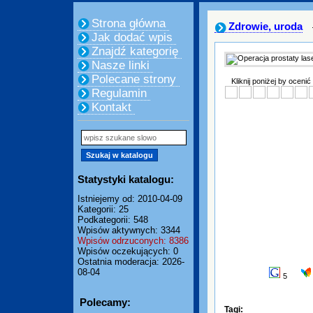
Strona główna
Zdrowie, uroda
Jak dodać wpis
Znajdź kategorię
Nasze linki
Polecane strony
Kliknij poniżej by ocenić
Regulamin
Kontakt
Statystyki katalogu:
Istniejemy od: 2010-04-09
Kategorii: 25
Podkategorii: 548
Wpisów aktywnych: 3344
Wpisów odrzuconych: 8386
Wpisów oczekujących: 0
Ostatnia moderacja: 2026-
08-04
5
Polecamy:
Tagi: