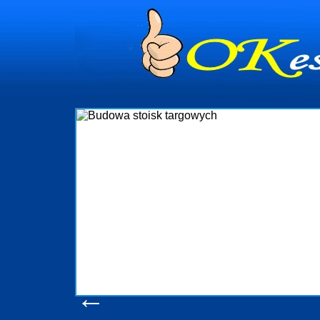
dynia
dministrowanie
ściami Gdynia i
ieżący nadzór nad
iczenia, organizację
ta obejmuje także
uchomościami Gdynia
potrzebny jest
ieruchomości Sopot
nia, Progreen-Adm
w codziennym
dla tych
←