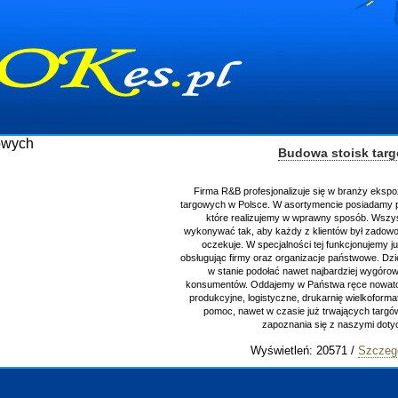
Budowa stoisk tar
Firma R&B profesjonalizuje się w branży ekspo
targowych w Polsce. W asortymencie posiadamy p
które realizujemy w wprawny sposób. Wszys
wykonywać tak, aby każdy z klientów był zadowo
oczekuje. W specjalności tej funkcjonujemy j
obsługując firmy oraz organizacje państwowe. Dzi
w stanie podołać nawet najbardziej wygór
konsumentów. Oddajemy w Państwa ręce nowator
produkcyjne, logistyczne, drukarnię wielkoform
pomoc, nawet w czasie już trwających targ
zapoznania się z naszymi do
Wyświetleń: 20571 /
Szczeg