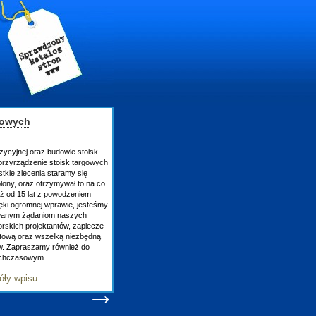
gowych
zycyjnej oraz budowie stoisk
rzyrządzenie stoisk targowych
tkie zlecenia staramy się
lony, oraz otrzymywał to na co
uż od 15 lat z powodzeniem
ęki ogromnej wprawie, jesteśmy
owanym żądaniom naszych
skich projektantów, zaplecze
atową oraz wszelką niezbędną
ów. Zapraszamy również do
tychczasowym
óły wpisu
→