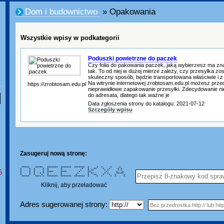
Dom i budownictwo
» Opakowania
Wszystkie wpisy w podkategorii
Poduszki powietrzne do paczek
Czy folia do pakowania paczek, jaką wybierzesz ma zna
tak. To od niej w dużej mierze zależy, czy przesyłka z
skuteczny sposób, będzie transportowana właściwie i z
Na witrynie internetowej zrobtosam.edu.pl możesz prze
https://zrobtosam.edu.pl
nieprawidłowe zapakowanie przesyłki. Zdecydowanie nie
do adresata, dlatego tak ważne je
Data zgłoszenia strony do katalogu: 2021-07-12
Szczegóły wpisu
Zasugeruj nową stronę:
***** ***** ******* ******* ******* * * * * *
* * * * * * * * ** * * * *
6
* * * * * * * * ** * * * *
* * * * **** **** * ** * * *
* * * * * * * * * ** * * *****
* * * * * * * * ** * * * *
***** **** * ******* ******* ******* * * * * * *
Kliknij, aby przeładować
Adres sugerowanej strony: