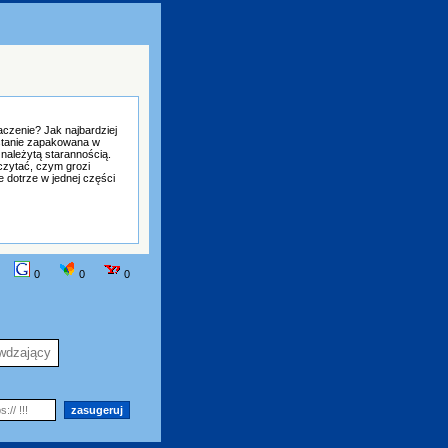
czenie? Jak najbardziej
ostanie zapakowana w
 należytą starannością.
czytać, czym grozi
 dotrze w jednej części
0
0
0