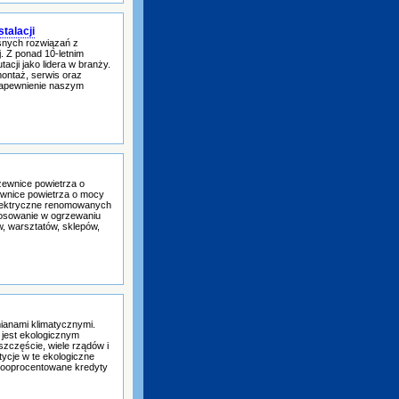
talacji
snych rozwiązań z
j. Z ponad 10-letnim
cji jako lidera w branży.
ontaż, serwis oraz
zapewnienie naszym
ewnice powietrza o
ewnice powietrza o mocy
elektryczne renomowanych
stosowanie w ogrzewaniu
, warsztatów, sklepów,
ianami klimatycznymi.
jest ekologicznym
szczęście, wiele rządów i
tycje w te ekologiczne
iskooprocentowane kredyty