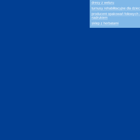
dresy z weluru
turnusy rehabilitacyjne dla dziec
producent opakowań foliowych 
nadrukiem
sklep z herbatami