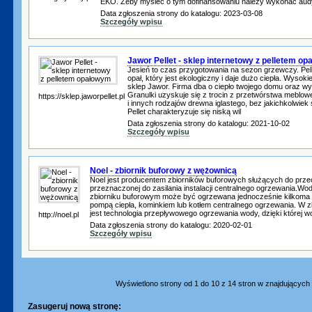
EKO. Żeby myśleć o tym dofinansowaniu należy wykonać aud
Data zgłoszenia strony do katalogu: 2023-03-08
Szczegóły wpisu
Jawor Pellet - sklep internetowy z pelletem o
Jesień to czas przygotowania na sezon grzewczy. Pel
opał, który jest ekologiczny i daje dużo ciepła. Wysokiej
sklep Jawor. Firma dba o ciepło twojego domu oraz w
Granulki uzyskuje się z trocin z przetwórstwa mebl
https://sklep.jaworpellet.pl
i innych rodzajów drewna iglastego, bez jakichkolwie
Pellet charakteryzuje się niską wil
Data zgłoszenia strony do katalogu: 2021-10-02
Szczegóły wpisu
Noel - zbiornik buforowy z wężownicą
Noel jest producentem zbiorników buforowych służących do prze
przeznaczonej do zasilania instalacji centralnego ogrzewania.Wo
zbiorniku buforowym może być ogrzewana jednocześnie kilkoma 
pompą ciepła, kominkiem lub kotłem centralnego ogrzewania. W 
jest technologia przepływowego ogrzewania wody, dzięki której 
http://noel.pl
Data zgłoszenia strony do katalogu: 2020-02-01
Szczegóły wpisu
Wyświetlono strony od 1 do 10 z 14 stron w znajdujących s
Zasugeruj nową stronę: