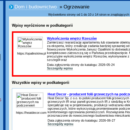
Dom i budownictwo
» Ogrzewanie
Wyświetlono strony od 1 do 10 z 14 stron w znajdujących s
Wpisy wyróżnione w podkategorii
Wykończenia wnętrz Rzeszów
Zamierzasz rearanżację apartamentu lub stawianie obiektu
za eksperta, który zrealizuje zadania bardziej sprawniej od
Nowoczesne Wykończenia Janusz Opaliński to doświadczeni
kompleksowo zatroszczą się o Państwa przedsięwzięcie. M
https://opalinskinw.pl
precyzyjne wykończenia wnętrz Rzeszów, wykonywane z 
szczegół oraz
Data zgłoszenia strony do katalogu: 2026-05-24
Szczegóły wpisu
Wszystkie wpisy w podkategorii
Heat Decor - producent folii grzewczych na podcz
Heat Decor Sp. z o.o. to polski producent folii grzewczyc
6
grzewczych IR oraz paneli grzewczych IR z siedzibą w K
specjalizuje się w projektowaniu, produkcji i wdrażaniu e
ogrzewczych, które wykorzystują promieniowanie podcze
komfortowego ogrzewania pomieszczeń. Rozwiązania Hea
https://heatdecor.com
przeznaczone do nowoczesnego budownictwa mieszkani
Data zgłoszenia strony do katalogu: 2026-06-27
Szczegóły wpisu