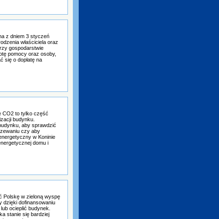
na z dniem 3 styczeń
odzenia właściciela oraz
 przy gospodarstwie
otę pomocy oraz osoby,
ć się o dopłatę na
e CO2 to tylko część
zacji budynku.
budynku, aby sprawdzić
rzewaniu czy aby
 energetyczny w Koninie
nergetycznej domu i
ć Polskę w zieloną wyspę
y dzięki dofinansowaniu
 lub ocieplić budynek.
a stanie się bardziej