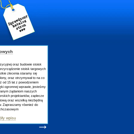
budowie stoisk
stoisk targowych
staramy się
zymywał to na co
 powodzeniem
wprawie, jesteśmy
om naszych
antów, zaplecze
zelką niezbędną
 również do
→