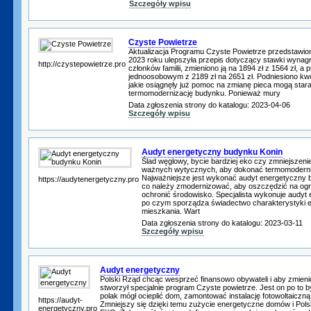
Szczegóły wpisu
Czyste Powietrze
Aktualizacja Programu Czyste Powietrze przedstawio
2023 roku ulepszyła przepis dotyczący stawki wynagr
http://czystepowietrze.pro
członków familii, zmieniono ją na 1894 zł z 1564 zł, a
jednoosobowym z 2189 zł na 2651 zł. Podniesiono kw
jakie osiągnęły już pomoc na zmianę pieca mogą stara
termomodernizację budynku. Ponieważ mury
Data zgłoszenia strony do katalogu: 2023-04-06
Szczegóły wpisu
Audyt energetyczny budynku Konin
Ślad węglowy, bycie bardziej eko czy zmniejszeni
ważnych wytycznych, aby dokonać termomoderni
Najważniejsze jest wykonać audyt energetyczny 
https://audytenergetyczny.pro
co należy zmodernizować, aby oszczędzić na og
ochronić środowisko. Specjalista wykonuje audyt
po czym sporządza świadectwo charakterystyki e
mieszkania. Wart
Data zgłoszenia strony do katalogu: 2023-03-11
Szczegóły wpisu
Audyt energetyczny
Polski Rząd chcąc wesprzeć finansowo obywateli i aby zmieni
stworzył specjalnie program Czyste powietrze. Jest on po to b
polak mógł ocieplić dom, zamontować instalację fotowoltaiczną
https://audyt-
Zmniejszy się dzięki temu zużycie energetyczne domów i Polsk
energetyczny.pro