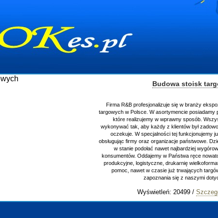
Budowa stoisk targowych
Firma R&B profesjonalizuje się w branży ekspozycyjnej oraz 
targowych w Polsce. W asortymencie posiadamy przyrządzenie 
które realizujemy w wprawny sposób. Wszystkie zlecenia 
wykonywać tak, aby każdy z klientów był zadowolony, oraz otr
oczekuje. W specjalności tej funkcjonujemy już od 15 lat z
obsługując firmy oraz organizacje państwowe. Dzięki ogromnej 
w stanie podołać nawet najbardziej wygórowanym żądani
konsumentów. Oddajemy w Państwa ręce nowatorskich projekt
produkcyjne, logistyczne, drukarnię wielkoformatową oraz ws
pomoc, nawet w czasie już trwających targów. Zapraszamy
zapoznania się z naszymi dotychczasowym
Wyświetleń: 20499 /
Szczegóły wpisu