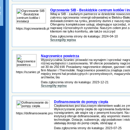
i
Ogrzewanie SIB - Beskidzkie centrum kotłów i ins
z
Witaj w SIB - zaufanym partnerze w dziedzinie nowocze
zakresu ogrzewania i energii odnawialnej w Bielsku-Białe
doświadczeniem na rynku, jesteśmy dumni z naszej reputa
Oferujemy kompleksowe usługi, obejmujące sprzedaż, m
naprawę różnorodnych systemów. Naszym celem jest 
https://ogrzewaniesib.pl
klientom nie tylko komfortu, ale także oszczęd
Data zgłoszenia strony do katalogu: 2024-04-10
Szczegóły wpisu
Nagrzewnice powietrza
Wypożyczalnia Szaniec prowadzi na wynajem i sprzedaż nagrz
różnej wydajności i zastosowaniu. W ofercie posiadamy nagrz
od 30 do 250 kW. Posiadamy nagrzewnice olejowe, gazowe i 
firm Master i Thermobile. Nagrzewnice powietrza znajduja za
https://szaniec.pl
między innymi hal produkcyjnych i przemysłowych, magazynów
archiwów, biu
Data zgłoszenia strony do katalogu: 2023-12-21
Szczegóły wpisu
Dofinansowanie do pompy ciepła
Ciepłownictwo jest kluczowym elementem walki ze zm
Wykorzystanie pomp ciepła do ogrzewania budynków 
rozwiązaniem, ale wiąże się z pewnymi kosztami. Na 
https://dofinansowanie.pro
instytucji oferuje dofinansowanie, aby wspomóc inwes
technologie. Dotacje, subwencje, ulgi podatkowe i n
ułatwiają dostęp do pomp ciepła, obniżając e
Data zgłoszenia strony do katalogu: 2023-07-25