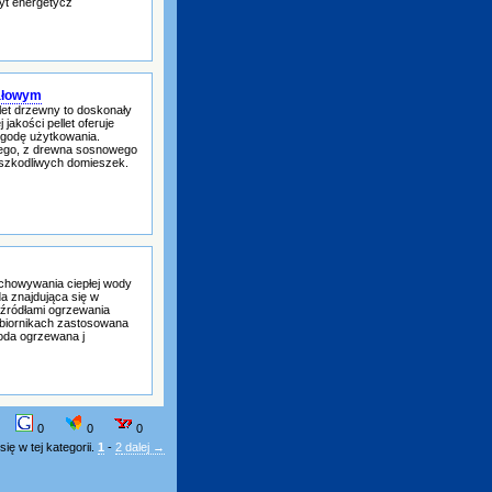
yt energetycz
pałowym
let drzewny to doskonały
 jakości pellet oferuje
ygodę użytkowania.
owego, z drewna sosnowego
k szkodliwych domieszek.
chowywania ciepłej wody
da znajdująca się w
źródłami ogrzewania
zbiornikach zastosowana
woda ogrzewana j
0
0
0
ię w tej kategorii.
1
-
2
dalej →