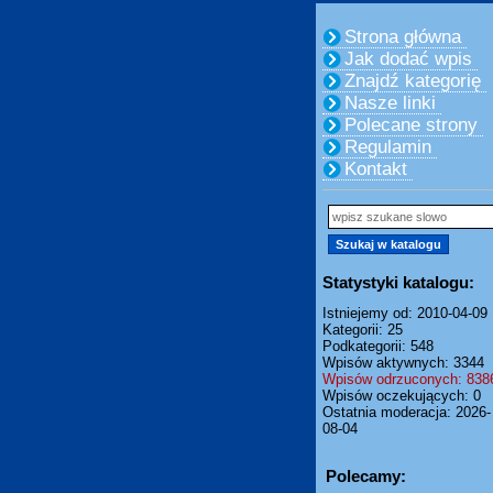
Strona główna
Jak dodać wpis
Znajdź kategorię
Nasze linki
Polecane strony
Regulamin
Kontakt
Statystyki katalogu:
Istniejemy od: 2010-04-09
Kategorii: 25
Podkategorii: 548
Wpisów aktywnych: 3344
Wpisów odrzuconych: 838
Wpisów oczekujących: 0
Ostatnia moderacja: 2026-
08-04
Polecamy: