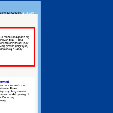
ię w tej kategorii.
1
-
2
dalej →
, a może rozglądasz się
 innych firm? Firma
 profesjonaliści, jacy
oją główną gałęzią są
dbałością o każdy
erwień
h na podczerwień, mat
rakowie. Firma
lektrycznych systemów
rwone do efektywnego i
t Decor są
oweg