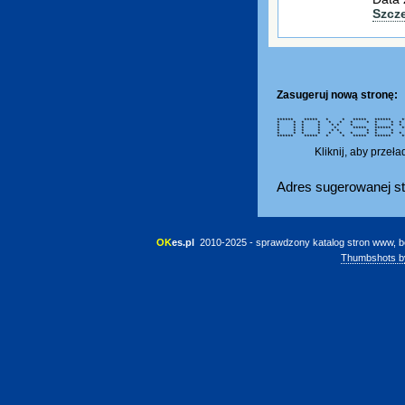
Szcz
Zasugeruj nową stronę:
****** ***** * * ***** ****** 
* * * * * * * * * * 
* * * * * * * * *
* * * * * ***** ****** *
* * * * * * * * 
* * * * * * * * * *
****** ***** * * ***** *****
Kliknij, aby przeł
Adres sugerowanej st
OK
es.pl
 2010-2025 - sprawdzony katalog stron www, b
Thumbshots b