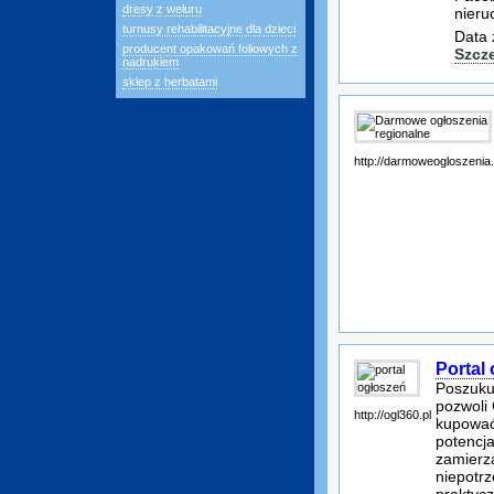
dresy z weluru
nieru
turnusy rehabilitacyjne dla dzieci
Data 
producent opakowań foliowych z
Szcz
nadrukiem
sklep z herbatami
http://darmoweogloszenia.
Portal
Poszukuj
pozwoli
http://ogl360.pl
kupować
potencj
zamierza
niepotr
praktyc