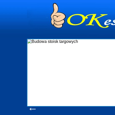
dynia
dministrowanie
ściami Gdynia i
ieżący nadzór nad
iczenia, organizację
ta obejmuje także
uchomościami Gdynia
potrzebny jest
ieruchomości Sopot
nia, Progreen-Adm
w codziennym
dla tych
←