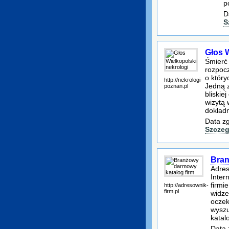
p
D
S
Głos 
Śmierć 
rozpocz
o który
http://nekrologi-
Jedną z
poznan.pl
bliskie
wizytą
dokładn
Data zg
Szczeg
Bran
Adres
Inter
firmi
http://adresownik-
firm.pl
widze
oczek
wyszu
katal
Data 