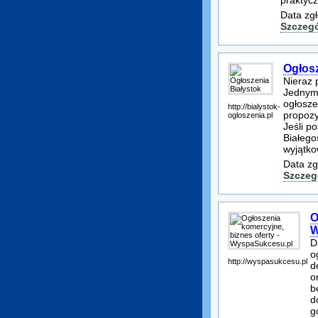
Data zgł
Szczeg
Ogłosz
Nieraz 
Jednym 
ogłosze
http://bialystok-
propozy
ogloszenia.pl
Jeśli p
Białego
wyjątk
Data zg
Szczeg
O
W
D
o
http://wyspasukcesu.pl
d
o
b
d
g