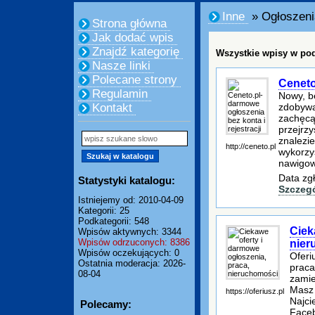
Inne
» Ogłoszeni
Strona główna
Jak dodać wpis
Znajdź kategorię
Wszystkie wpisy w pod
Nasze linki
Polecane strony
Ceneto
Regulamin
Nowy, b
zdobywa
Kontakt
zachęcą 
przejrzy
znalezie
http://ceneto.pl
wykorzy
nawigow
Data zg
Statystyki katalogu:
Szczeg
Istniejemy od: 2010-04-09
Kategorii: 25
Podkategorii: 548
Ciek
Wpisów aktywnych: 3344
Wpisów odrzuconych: 8386
nier
Wpisów oczekujących: 0
Oferi
Ostatnia moderacja: 2026-
praca
08-04
zamie
Masz 
https://oferiusz.pl
Najci
Polecamy:
Faceb