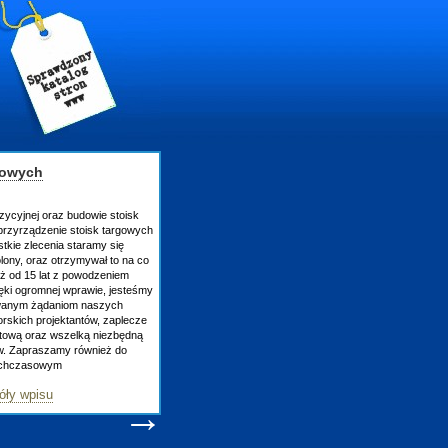
gowych
zycyjnej oraz budowie stoisk
rzyrządzenie stoisk targowych
tkie zlecenia staramy się
lony, oraz otrzymywał to na co
uż od 15 lat z powodzeniem
ęki ogromnej wprawie, jesteśmy
owanym żądaniom naszych
skich projektantów, zaplecze
atową oraz wszelką niezbędną
ów. Zapraszamy również do
tychczasowym
óły wpisu
→