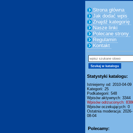
Strona główna
Jak dodać wpis
Znajdź kategorię
Nasze linki
Polecane strony
Regulamin
Kontakt
Statystyki katalogu:
Istniejemy od: 2010-04-09
Kategorii: 25
Podkategorii: 548
Wpisów aktywnych: 3344
Wpisów odrzuconych: 838
Wpisów oczekujących: 0
Ostatnia moderacja: 2026-
08-04
Polecamy: