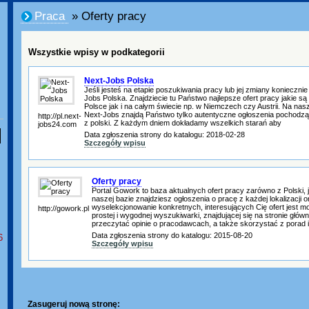
Praca
» Oferty pracy
Wszystkie wpisy w podkategorii
Next-Jobs Polska
Jeśli jesteś na etapie poszukiwania pracy lub jej zmiany konieczni
Jobs Polska. Znajdziecie tu Państwo najlepsze ofert pracy jakie są
Polsce jak i na całym świecie np. w Niemczech czy Austrii. Na nasze
Next-Jobs znajdą Państwo tylko autentyczne ogłoszenia pochodzą
http://pl.next-
z polski. Z każdym dniem dokładamy wszelkich starań aby
jobs24.com
Data zgłoszenia strony do katalogu: 2018-02-28
Szczegóły wpisu
Oferty pracy
Portal Gowork to baza aktualnych ofert pracy zarówno z Polski, j
naszej bazie znajdziesz ogłoszenia o pracę z każdej lokalizacji 
wyselekcjonowanie konkretnych, interesujących Cię ofert jest mo
http://gowork.pl
prostej i wygodnej wyszukiwarki, znajdującej się na stronie głó
przeczytać opinie o pracodawcach, a także skorzystać z porad
Data zgłoszenia strony do katalogu: 2015-08-20
6
Szczegóły wpisu
Zasugeruj nową stronę: