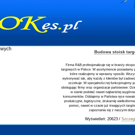
Budowa stoisk tar
Firma R&B profesjonalizuje się w branży ekspo
targowych w Polsce. W asortymencie posiadamy p
które realizujemy w wprawny sposób. Wszys
wykonywać tak, aby każdy z klientów był zadowo
oczekuje. W specjalności tej funkcjonujemy j
obsługując firmy oraz organizacje państwowe. Dzi
w stanie podołać nawet najbardziej wygór
konsumentów. Oddajemy w Państwa ręce nowator
produkcyjne, logistyczne, drukarnię wielkoform
pomoc, nawet w czasie już trwających targ
zapoznania się z naszymi do
Wyświetleń: 20623 /
Szczeg