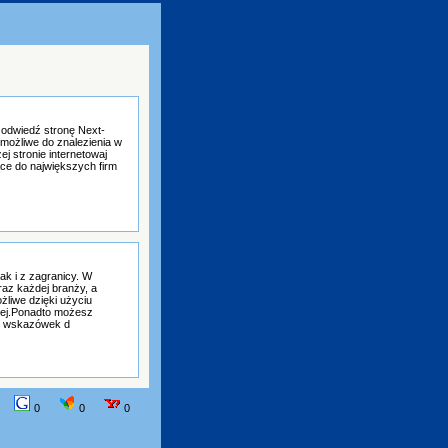
e odwiedź stronę Next-
 możliwe do znalezienia w
j stronie internetowaj
ce do największych firm
ak i z zagranicy. W
oraz każdej branży, a
żliwe dzięki użyciu
wnej.Ponadto możesz
 i wskazówek d
0
0
0