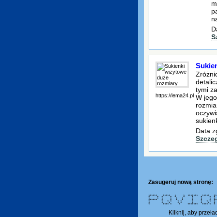
m
p
n
D
S
Sukie
Zróżni
detali
tymi z
https://lema24.pl
W jego
rozmia
oczywi
sukien
Data z
Szcze
Zasugeruj nową stronę:
****** ***** * * ******* ****
* * * * * * * * * *
* * * * * * * * * * 
****** * * * * * * * ****
* * * * * * * * * * * *
* * * * * * * * * 
* **** * * ******* ****
Kliknij, aby przeł