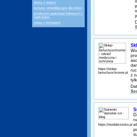
o
dresy z weluru
p
turnusy rehabilitacyjne dla dzieci
o
producent opakowań foliowych z
nadrukiem
D
sklep z herbatami
Sk
Wor
pro
aso
dam
https://sklep-
ruc
fartuchyochronne.pl
z n
tyl
Dat
Sz
S
D
n
e
https://modabrzesko.pl
p
s