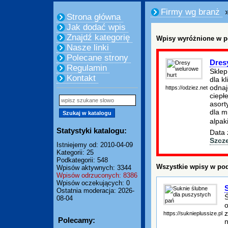
Firmy wg branż
»
Strona główna
Jak dodać wpis
Znajdź kategorię
Wpisy wyróżnione w p
Nasze linki
Polecane strony
Dres
Regulamin
Sklep
Kontakt
dla k
odnaj
https://odziez.net
ciepł
asort
dla m
alpak
Statystyki katalogu:
Data 
Szcz
Istniejemy od: 2010-04-09
Kategorii: 25
Podkategorii: 548
Wszystkie wpisy w pod
Wpisów aktywnych: 3344
Wpisów odrzuconych: 8386
Wpisów oczekujących: 0
Ostatnia moderacja: 2026-
Ś
08-04
o
z
https://suknieplussize.pl
Polecamy:
n