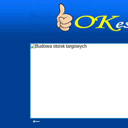
dynia
dministrowanie
ściami Gdynia i
ieżący nadzór nad
iczenia, organizację
ta obejmuje także
uchomościami Gdynia
potrzebny jest
ieruchomości Sopot
nia, Progreen-Adm
w codziennym
dla tych
←